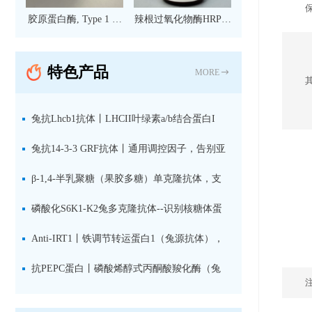
胶原蛋白酶, Type 1 现
辣根过氧化物酶HRP标
货
记亲和纯化山羊抗小鼠
IgG（H+L）二抗 现货
特色产品
MORE
兔抗Lhcb1抗体丨LHCII叶绿素a/b结合蛋白I
型：专检LHCII中含量丰富的捕光蛋白
兔抗14-3-3 GRF抗体丨通用调控因子，告别亚
型选择难题，全面捕获植物信号转导枢纽蛋白
β-1,4-半乳聚糖（果胶多糖）单克隆抗体，支
持植物细胞壁果胶多糖精细结构解析
磷酸化S6K1-K2兔多克隆抗体--识别核糖体蛋
白S6激酶同源蛋白1-2的激活状态
Anti-IRT1丨铁调节转运蛋白1（兔源抗体），
植物铁吸收与微量元素代谢研究的关键工具
抗PEPC蛋白丨磷酸烯醇式丙酮酸羧化酶（兔
源抗体）--支持IL定位与2D电泳，精准追踪碳