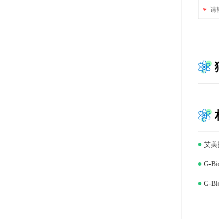
*
艾美
G-B
G-B