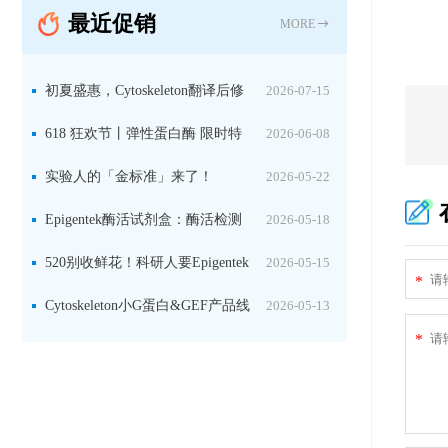
最近促销
固定关键酶
MORE
初夏盛惠，Cytoskeleton翻译后修
2026-07-15
饰（PTM）产品线放价啦！
618 狂欢节丨弹性蛋白酶 限时特
2026-06-08
惠
实验人的「金标准」来了！
2026-05-22
Jackson 二抗精选限时一口价，手慢无！
Epigentek酶活试剂盒：酶活检测
2026-05-18
+抑制剂筛选双赋能，下单即赠京东卡
520别收鲜花！科研人要Epigentek
2026-05-15
*
试剂盒+京东卡！
Cytoskeleton小G蛋白&GEF产品线
2026-05-13
*
大促啦~