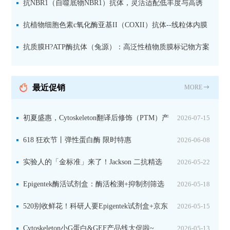
体、线粒体与细菌
抗NBR1（自噬底物NBR1）抗体，灵活适配低丰度与高诱
导样本
抗植物细胞色素c氧化酶亚基II（COXII）抗体--线粒体内膜
专属标记物，适用于天然与变性电泳
抗质膜H?ATP酶抗体（兔源）：高泛性植物质膜标记物方案
最近促销
MORE
初夏盛惠，Cytoskeleton翻译后修饰（PTM）产
2026-07-15
品线放价啦！
618 狂欢节丨弹性蛋白酶 限时特惠
2026-06-08
实验人的「金标准」来了！Jackson 二抗精选
2026-05-22
限时一口价，手慢无！
Epigentek酶活试剂盒：酶活检测+抑制剂筛选
2026-05-18
双赋能，下单即赠京东卡
520别收鲜花！科研人要Epigentek试剂盒+京东
2026-05-15
卡！
Cytoskeleton小G蛋白&GEF产品线大促啦~
2026-05-13