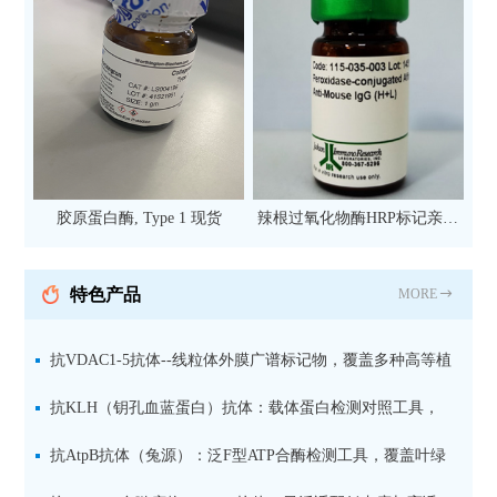
胶原蛋白酶, Type 1 现货
辣根过氧化物酶HRP标记亲和
纯化山羊抗小鼠IgG（H+L）二
抗 现货
特色产品
MORE
抗VDAC1-5抗体--线粒体外膜广谱标记物，覆盖多种高等植
物及二维BN-PAGE应用
抗KLH（钥孔血蓝蛋白）抗体：载体蛋白检测对照工具，
适用于ELISA、WB与免疫定位
抗AtpB抗体（兔源）：泛F型ATP合酶检测工具，覆盖叶绿