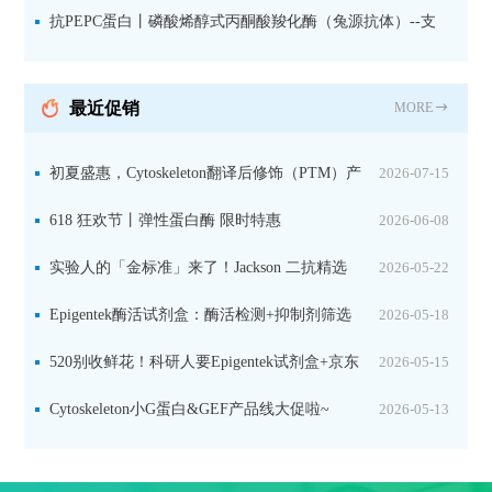
微量元素代谢研究的关键工具
抗PEPC蛋白丨磷酸烯醇式丙酮酸羧化酶（兔源抗体）--支
持IL定位与2D电泳，精准追踪碳固定关键酶
最近促销
MORE
初夏盛惠，Cytoskeleton翻译后修饰（PTM）产
2026-07-15
品线放价啦！
618 狂欢节丨弹性蛋白酶 限时特惠
2026-06-08
实验人的「金标准」来了！Jackson 二抗精选
2026-05-22
限时一口价，手慢无！
Epigentek酶活试剂盒：酶活检测+抑制剂筛选
2026-05-18
双赋能，下单即赠京东卡
520别收鲜花！科研人要Epigentek试剂盒+京东
2026-05-15
卡！
Cytoskeleton小G蛋白&GEF产品线大促啦~
2026-05-13