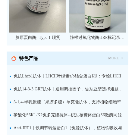
胶原蛋白酶, Type 1 现货
辣根过氧化物酶HRP标记亲和
纯化山羊抗小鼠IgG（H+L）二
抗 现货
特色产品
MORE
兔抗Lhcb1抗体丨LHCII叶绿素a/b结合蛋白I型：专检LHCII
中含量丰富的捕光蛋白
兔抗14-3-3 GRF抗体丨通用调控因子，告别亚型选择难题，
全面捕获植物信号转导枢纽蛋白
β-1,4-半乳聚糖（果胶多糖）单克隆抗体，支持植物细胞壁
果胶多糖精细结构解析
磷酸化S6K1-K2兔多克隆抗体--识别核糖体蛋白S6激酶同源
蛋白1-2的激活状态
Anti-IRT1丨铁调节转运蛋白1（兔源抗体），植物铁吸收与