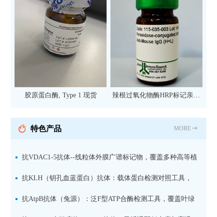
胶原蛋白酶, Type 1 现货
辣根过氧化物酶HRP标记亲和
纯化山羊抗小鼠IgG（H+L）二
抗 现货
特色产品
MORE
抗VDAC1-5抗体--线粒体外膜广谱标记物，覆盖多种高等植
物及二维BN-PAGE应用
抗KLH（钥孔血蓝蛋白）抗体：载体蛋白检测对照工具，
适用于ELISA、WB与免疫定位
抗AtpB抗体（兔源）：泛F型ATP合酶检测工具，覆盖叶绿