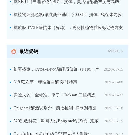
体、线粒体与细菌
抗NBR1（自噬底物NBR1）抗体，灵活适配低丰度与高诱
导样本
抗植物细胞色素c氧化酶亚基II（COXII）抗体--线粒体内膜
专属标记物，适用于天然与变性电泳
抗质膜H?ATP酶抗体（兔源）：高泛性植物质膜标记物方案
最近促销
MORE
初夏盛惠，Cytoskeleton翻译后修饰（PTM）产
2026-07-15
品线放价啦！
618 狂欢节丨弹性蛋白酶 限时特惠
2026-06-08
实验人的「金标准」来了！Jackson 二抗精选
2026-05-22
限时一口价，手慢无！
Epigentek酶活试剂盒：酶活检测+抑制剂筛选
2026-05-18
双赋能，下单即赠京东卡
520别收鲜花！科研人要Epigentek试剂盒+京东
2026-05-15
卡！
Cytoskeleton小G蛋白&GEF产品线大促啦~
2026-05-13