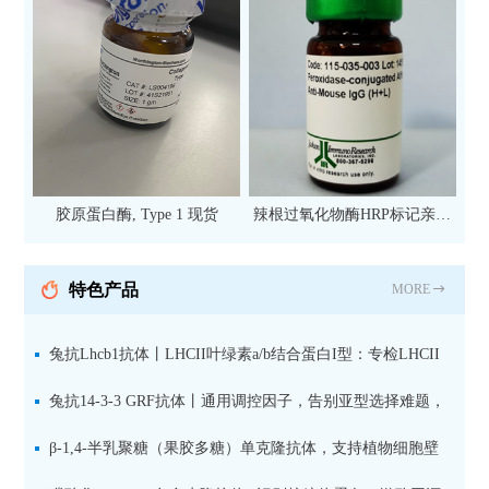
胶原蛋白酶, Type 1 现货
辣根过氧化物酶HRP标记亲和
纯化山羊抗小鼠IgG（H+L）二
抗 现货
特色产品
MORE
兔抗Lhcb1抗体丨LHCII叶绿素a/b结合蛋白I型：专检LHCII
中含量丰富的捕光蛋白
兔抗14-3-3 GRF抗体丨通用调控因子，告别亚型选择难题，
全面捕获植物信号转导枢纽蛋白
β-1,4-半乳聚糖（果胶多糖）单克隆抗体，支持植物细胞壁