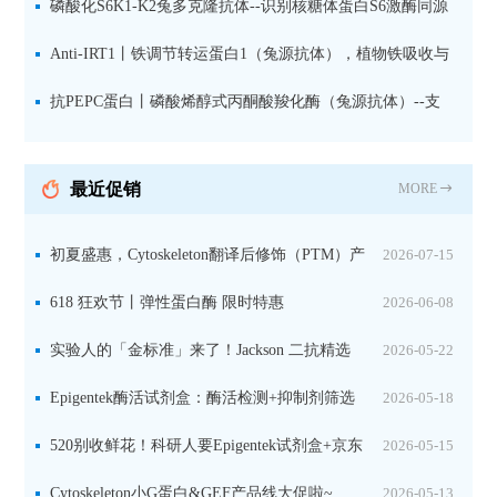
果胶多糖精细结构解析
磷酸化S6K1-K2兔多克隆抗体--识别核糖体蛋白S6激酶同源
蛋白1-2的激活状态
Anti-IRT1丨铁调节转运蛋白1（兔源抗体），植物铁吸收与
微量元素代谢研究的关键工具
抗PEPC蛋白丨磷酸烯醇式丙酮酸羧化酶（兔源抗体）--支
持IL定位与2D电泳，精准追踪碳固定关键酶
最近促销
MORE
初夏盛惠，Cytoskeleton翻译后修饰（PTM）产
2026-07-15
品线放价啦！
618 狂欢节丨弹性蛋白酶 限时特惠
2026-06-08
实验人的「金标准」来了！Jackson 二抗精选
2026-05-22
限时一口价，手慢无！
Epigentek酶活试剂盒：酶活检测+抑制剂筛选
2026-05-18
双赋能，下单即赠京东卡
520别收鲜花！科研人要Epigentek试剂盒+京东
2026-05-15
卡！
Cytoskeleton小G蛋白&GEF产品线大促啦~
2026-05-13