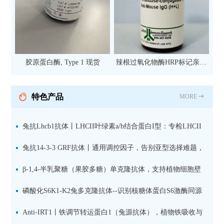
胶原蛋白酶, Type 1 现货
辣根过氧化物酶HRP标记亲和
纯化山羊抗小鼠IgG（H+L）二
抗 现货
特色产品
MORE
兔抗Lhcb1抗体丨LHCII叶绿素a/b结合蛋白I型：专检LHCII
中含量丰富的捕光蛋白
兔抗14-3-3 GRF抗体丨通用调控因子，告别亚型选择难题，
全面捕获植物信号转导枢纽蛋白
β-1,4-半乳聚糖（果胶多糖）单克隆抗体，支持植物细胞壁
果胶多糖精细结构解析
磷酸化S6K1-K2兔多克隆抗体--识别核糖体蛋白S6激酶同源
蛋白1-2的激活状态
Anti-IRT1丨铁调节转运蛋白1（兔源抗体），植物铁吸收与