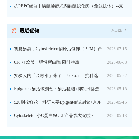
微量元素代谢研究的关键工具
抗PEPC蛋白丨磷酸烯醇式丙酮酸羧化酶（兔源抗体）--支
持IL定位与2D电泳，精准追踪碳固定关键酶
最近促销
MORE
初夏盛惠，Cytoskeleton翻译后修饰（PTM）产
2026-07-15
品线放价啦！
618 狂欢节丨弹性蛋白酶 限时特惠
2026-06-08
实验人的「金标准」来了！Jackson 二抗精选
2026-05-22
限时一口价，手慢无！
Epigentek酶活试剂盒：酶活检测+抑制剂筛选
2026-05-18
双赋能，下单即赠京东卡
520别收鲜花！科研人要Epigentek试剂盒+京东
2026-05-15
卡！
Cytoskeleton小G蛋白&GEF产品线大促啦~
2026-05-13