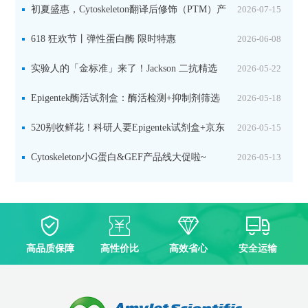
初夏盛惠，Cytoskeleton翻译后修饰（PTM）产
2026-07-15
品线放价啦！
618 狂欢节丨弹性蛋白酶 限时特惠
2026-06-08
实验人的「金标准」来了！Jackson 二抗精选
2026-05-22
限时一口价，手慢无！
Epigentek酶活试剂盒：酶活检测+抑制剂筛选
2026-05-18
双赋能，下单即赠京东卡
520别收鲜花！科研人要Epigentek试剂盒+京东
2026-05-15
卡！
Cytoskeleton小G蛋白&GEF产品线大促啦~
2026-05-13
高品质保障
高性价比
高效省心
安全运输