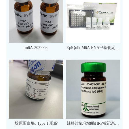
m6A-202 003
EpiQuik M6A RNA甲基化定量
检测试剂盒（比色法）（96
次）
胶原蛋白酶, Type 1 现货
辣根过氧化物酶HRP标记亲和