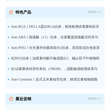
纯化山羊抗小鼠IgG（H+L）二
抗 现货
特色产品
MORE
Anti-RGA丨DELLA蛋白RGA抗体，精准检测赤霉素响应关
键抑制因子
Anti-ABA丨脱落酸（C1）抗体，全面覆盖脱落酸活性库与
储存库
Anti-PIN2丨生长素外排载体组分2抗体，双段肽混合免疫原
设计方案
抗BIN2抗体丨油菜素内酯不敏感蛋白2，确认双子叶植物研
究数据特异性
抗Aβ寡聚体特异性单抗（OMAB），适配敏感检测体系与
活细胞实验
Anti-Cytokinin丨反式玉米素核苷抗体，精准定量植物细胞
分裂素转运形式
最近促销
MORE