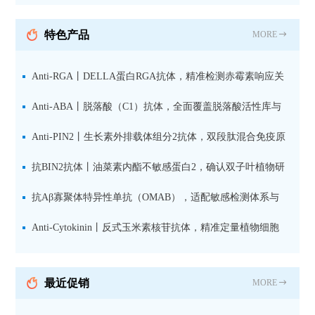
纯化山羊抗小鼠IgG（H+L）二
抗 现货
特色产品
MORE
Anti-RGA丨DELLA蛋白RGA抗体，精准检测赤霉素响应关
键抑制因子
Anti-ABA丨脱落酸（C1）抗体，全面覆盖脱落酸活性库与
储存库
Anti-PIN2丨生长素外排载体组分2抗体，双段肽混合免疫原
设计方案
抗BIN2抗体丨油菜素内酯不敏感蛋白2，确认双子叶植物研
究数据特异性
抗Aβ寡聚体特异性单抗（OMAB），适配敏感检测体系与
活细胞实验
Anti-Cytokinin丨反式玉米素核苷抗体，精准定量植物细胞
分裂素转运形式
最近促销
MORE