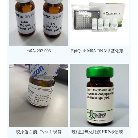
m6A-202 003
EpiQuik M6A RNA甲基化定量
检测试剂盒（比色法）（96
次）
胶原蛋白酶, Type 1 现货
辣根过氧化物酶HRP标记亲和