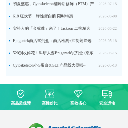
初夏盛惠，Cytoskeleton翻译后修饰（PTM）产
2026-07-15
品线放价啦！
618 狂欢节丨弹性蛋白酶 限时特惠
2026-06-08
实验人的「金标准」来了！Jackson 二抗精选
2026-05-22
限时一口价，手慢无！
Epigentek酶活试剂盒：酶活检测+抑制剂筛选
2026-05-18
双赋能，下单即赠京东卡
520别收鲜花！科研人要Epigentek试剂盒+京东
2026-05-15
卡！
Cytoskeleton小G蛋白&GEF产品线大促啦~
2026-05-13
高品质保障
高性价比
高效省心
安全运输