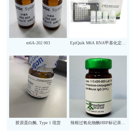
m6A-202 003
EpiQuik M6A RNA甲基化定量
检测试剂盒（比色法）（96
次）
胶原蛋白酶, Type 1 现货
辣根过氧化物酶HRP标记亲和
纯化山羊抗小鼠IgG（H+L）二