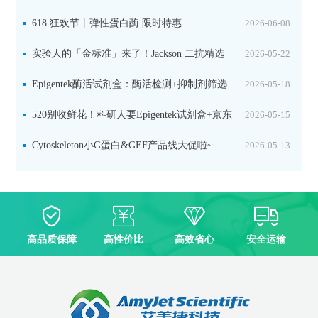
品线放价啦！
618 狂欢节丨弹性蛋白酶 限时特惠
2026-06-08
实验人的「金标准」来了！Jackson 二抗精选
2026-05-22
限时一口价，手慢无！
Epigentek酶活试剂盒：酶活检测+抑制剂筛选
2026-05-18
双赋能，下单即赠京东卡
520别收鲜花！科研人要Epigentek试剂盒+京东
2026-05-15
卡！
Cytoskeleton小G蛋白&GEF产品线大促啦~
2026-05-13
高品质保障
高性价比
高效省心
安全运输