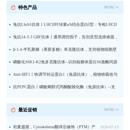
抗 现货
特色产品
MORE
兔抗Lhcb1抗体丨LHCII叶绿素a/b结合蛋白I型：专检LHCII
中含量丰富的捕光蛋白
兔抗14-3-3 GRF抗体丨通用调控因子，告别亚型选择难题，
全面捕获植物信号转导枢纽蛋白
β-1,4-半乳聚糖（果胶多糖）单克隆抗体，支持植物细胞壁
果胶多糖精细结构解析
磷酸化S6K1-K2兔多克隆抗体--识别核糖体蛋白S6激酶同源
蛋白1-2的激活状态
Anti-IRT1丨铁调节转运蛋白1（兔源抗体），植物铁吸收与
微量元素代谢研究的关键工具
抗PEPC蛋白丨磷酸烯醇式丙酮酸羧化酶（兔源抗体）--支
持IL定位与2D电泳，精准追踪碳固定关键酶
最近促销
MORE
初夏盛惠，Cytoskeleton翻译后修饰（PTM）产
2026-07-15