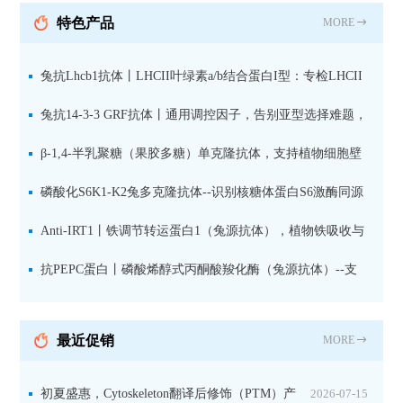
抗 现货
特色产品
MORE
兔抗Lhcb1抗体丨LHCII叶绿素a/b结合蛋白I型：专检LHCII
中含量丰富的捕光蛋白
兔抗14-3-3 GRF抗体丨通用调控因子，告别亚型选择难题，
全面捕获植物信号转导枢纽蛋白
β-1,4-半乳聚糖（果胶多糖）单克隆抗体，支持植物细胞壁
果胶多糖精细结构解析
磷酸化S6K1-K2兔多克隆抗体--识别核糖体蛋白S6激酶同源
蛋白1-2的激活状态
Anti-IRT1丨铁调节转运蛋白1（兔源抗体），植物铁吸收与
微量元素代谢研究的关键工具
抗PEPC蛋白丨磷酸烯醇式丙酮酸羧化酶（兔源抗体）--支
持IL定位与2D电泳，精准追踪碳固定关键酶
最近促销
MORE
初夏盛惠，Cytoskeleton翻译后修饰（PTM）产
2026-07-15