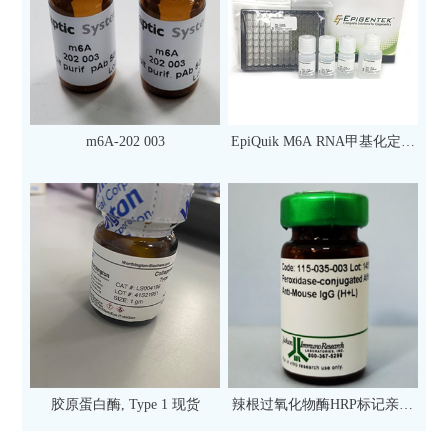
m6A-202 003
EpiQuik M6A RNA甲基化定量
检测试剂盒（比色法）（96
次）
胶原蛋白酶, Type 1 现货
辣根过氧化物酶HRP标记亲和
纯化山羊抗小鼠IgG（H+L）二