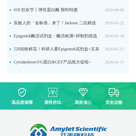
品线放价啦！
618 狂欢节丨弹性蛋白酶 限时特惠
2026-06-08
实验人的「金标准」来了！Jackson 二抗精选
2026-05-22
限时一口价，手慢无！
Epigentek酶活试剂盒：酶活检测+抑制剂筛选
2026-05-18
双赋能，下单即赠京东卡
520别收鲜花！科研人要Epigentek试剂盒+京东
2026-05-15
卡！
Cytoskeleton小G蛋白&GEF产品线大促啦~
2026-05-13
高品质保障
高性价比
高效省心
安全运输