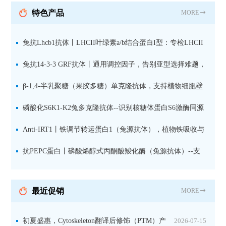
抗 现货
特色产品
MORE
兔抗Lhcb1抗体丨LHCII叶绿素a/b结合蛋白I型：专检LHCII
中含量丰富的捕光蛋白
兔抗14-3-3 GRF抗体丨通用调控因子，告别亚型选择难题，
全面捕获植物信号转导枢纽蛋白
β-1,4-半乳聚糖（果胶多糖）单克隆抗体，支持植物细胞壁
果胶多糖精细结构解析
磷酸化S6K1-K2兔多克隆抗体--识别核糖体蛋白S6激酶同源
蛋白1-2的激活状态
Anti-IRT1丨铁调节转运蛋白1（兔源抗体），植物铁吸收与
微量元素代谢研究的关键工具
抗PEPC蛋白丨磷酸烯醇式丙酮酸羧化酶（兔源抗体）--支
持IL定位与2D电泳，精准追踪碳固定关键酶
最近促销
MORE
初夏盛惠，Cytoskeleton翻译后修饰（PTM）产
2026-07-15