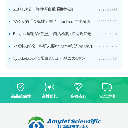
品线放价啦！
618 狂欢节丨弹性蛋白酶 限时特惠
2026-06-08
实验人的「金标准」来了！Jackson 二抗精选
2026-05-22
限时一口价，手慢无！
Epigentek酶活试剂盒：酶活检测+抑制剂筛选
2026-05-18
双赋能，下单即赠京东卡
520别收鲜花！科研人要Epigentek试剂盒+京东
2026-05-15
卡！
Cytoskeleton小G蛋白&GEF产品线大促啦~
2026-05-13
高品质保障
高性价比
高效省心
安全运输