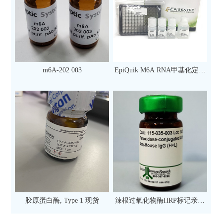
m6A-202 003
EpiQuik M6A RNA甲基化定量
检测试剂盒（比色法）（96
次）
胶原蛋白酶, Type 1 现货
辣根过氧化物酶HRP标记亲和
纯化山羊抗小鼠IgG（H+L）二