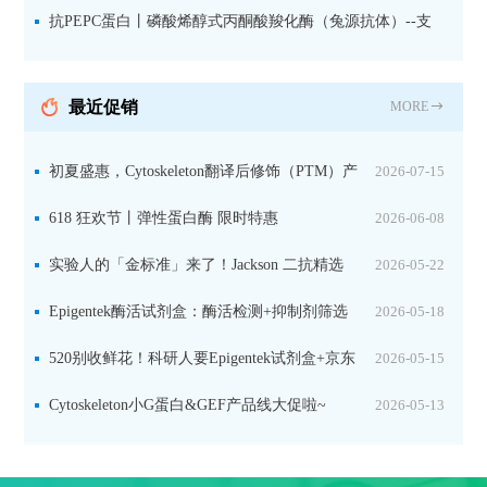
微量元素代谢研究的关键工具
抗PEPC蛋白丨磷酸烯醇式丙酮酸羧化酶（兔源抗体）--支
持IL定位与2D电泳，精准追踪碳固定关键酶
最近促销
MORE
初夏盛惠，Cytoskeleton翻译后修饰（PTM）产
2026-07-15
品线放价啦！
618 狂欢节丨弹性蛋白酶 限时特惠
2026-06-08
实验人的「金标准」来了！Jackson 二抗精选
2026-05-22
限时一口价，手慢无！
Epigentek酶活试剂盒：酶活检测+抑制剂筛选
2026-05-18
双赋能，下单即赠京东卡
520别收鲜花！科研人要Epigentek试剂盒+京东
2026-05-15
卡！
Cytoskeleton小G蛋白&GEF产品线大促啦~
2026-05-13