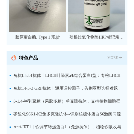
胶原蛋白酶, Type 1 现货
辣根过氧化物酶HRP标记亲和
纯化山羊抗小鼠IgG（H+L）二
抗 现货
特色产品
MORE
兔抗Lhcb1抗体丨LHCII叶绿素a/b结合蛋白I型：专检LHCII
中含量丰富的捕光蛋白
兔抗14-3-3 GRF抗体丨通用调控因子，告别亚型选择难题，
全面捕获植物信号转导枢纽蛋白
β-1,4-半乳聚糖（果胶多糖）单克隆抗体，支持植物细胞壁
果胶多糖精细结构解析
磷酸化S6K1-K2兔多克隆抗体--识别核糖体蛋白S6激酶同源
蛋白1-2的激活状态
Anti-IRT1丨铁调节转运蛋白1（兔源抗体），植物铁吸收与