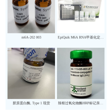
m6A-202 003
EpiQuik M6A RNA甲基化定量
检测试剂盒（比色法）（96
次）
胶原蛋白酶, Type 1 现货
辣根过氧化物酶HRP标记亲和
纯化山羊抗小鼠IgG（H+L）二