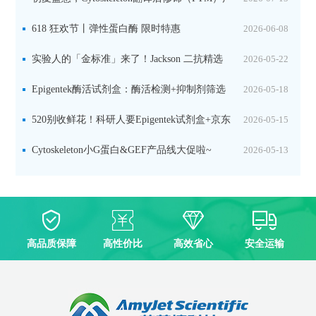
品线放价啦！
618 狂欢节丨弹性蛋白酶 限时特惠
2026-06-08
实验人的「金标准」来了！Jackson 二抗精选
2026-05-22
限时一口价，手慢无！
Epigentek酶活试剂盒：酶活检测+抑制剂筛选
2026-05-18
双赋能，下单即赠京东卡
520别收鲜花！科研人要Epigentek试剂盒+京东
2026-05-15
卡！
Cytoskeleton小G蛋白&GEF产品线大促啦~
2026-05-13
高品质保障
高性价比
高效省心
安全运输