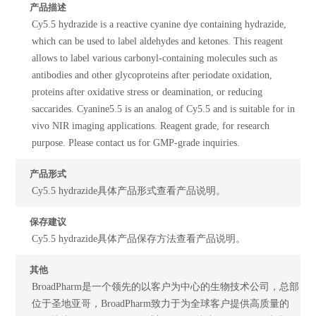
产品描述
Cy5.5 hydrazide is a reactive cyanine dye containing hydrazide,
which can be used to label aldehydes and ketones. This reagent
allows to label various carbonyl-containing molecules such as
antibodies and other glycoproteins after periodate oxidation,
proteins after oxidative stress or deamination, or reducing
saccarides. Cyanine5.5 is an analog of Cy5.5 and is suitable for in
vivo NIR imaging applications. Reagent grade, for research
purpose. Please contact us for GMP-grade inquiries.
产品形式
Cy5.5 hydrazide具体产品形式查看产品说明。
保存建议
Cy5.5 hydrazide具体产品保存方法查看产品说明。
其他
BroadPharm是一个领先的以客户为中心的生物技术公司，总部
位于圣地亚哥，BroadPharm致力于为全球客户提供高质量的