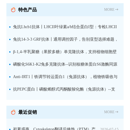
抗 现货
特色产品
MORE
兔抗Lhcb1抗体丨LHCII叶绿素a/b结合蛋白I型：专检LHCII
中含量丰富的捕光蛋白
兔抗14-3-3 GRF抗体丨通用调控因子，告别亚型选择难题，
全面捕获植物信号转导枢纽蛋白
β-1,4-半乳聚糖（果胶多糖）单克隆抗体，支持植物细胞壁
果胶多糖精细结构解析
磷酸化S6K1-K2兔多克隆抗体--识别核糖体蛋白S6激酶同源
蛋白1-2的激活状态
Anti-IRT1丨铁调节转运蛋白1（兔源抗体），植物铁吸收与
微量元素代谢研究的关键工具
抗PEPC蛋白丨磷酸烯醇式丙酮酸羧化酶（兔源抗体）--支
持IL定位与2D电泳，精准追踪碳固定关键酶
最近促销
MORE
初夏盛惠，Cytoskeleton翻译后修饰（PTM）产
2026-07-15