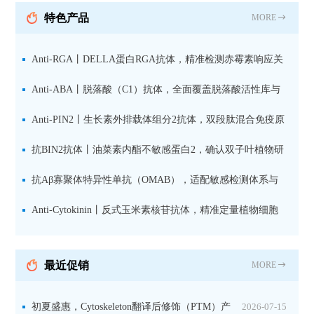
抗 现货
特色产品
MORE
Anti-RGA丨DELLA蛋白RGA抗体，精准检测赤霉素响应关
键抑制因子
Anti-ABA丨脱落酸（C1）抗体，全面覆盖脱落酸活性库与
储存库
Anti-PIN2丨生长素外排载体组分2抗体，双段肽混合免疫原
设计方案
抗BIN2抗体丨油菜素内酯不敏感蛋白2，确认双子叶植物研
究数据特异性
抗Aβ寡聚体特异性单抗（OMAB），适配敏感检测体系与
活细胞实验
Anti-Cytokinin丨反式玉米素核苷抗体，精准定量植物细胞
分裂素转运形式
最近促销
MORE
初夏盛惠，Cytoskeleton翻译后修饰（PTM）产
2026-07-15