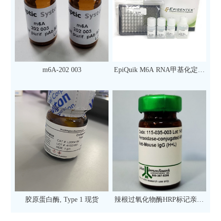
m6A-202 003
EpiQuik M6A RNA甲基化定量
检测试剂盒（比色法）（96
次）
胶原蛋白酶, Type 1 现货
辣根过氧化物酶HRP标记亲和
纯化山羊抗小鼠IgG（H+L）二