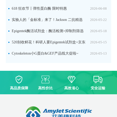
品线放价啦！
618 狂欢节丨弹性蛋白酶 限时特惠
2026-06-08
实验人的「金标准」来了！Jackson 二抗精选
2026-05-22
限时一口价，手慢无！
Epigentek酶活试剂盒：酶活检测+抑制剂筛选
2026-05-18
双赋能，下单即赠京东卡
520别收鲜花！科研人要Epigentek试剂盒+京东
2026-05-15
卡！
Cytoskeleton小G蛋白&GEF产品线大促啦~
2026-05-13
高品质保障
高性价比
高效省心
安全运输