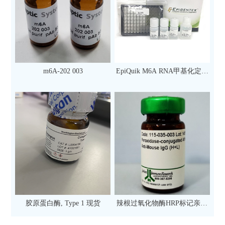
m6A-202 003
EpiQuik M6A RNA甲基化定量
检测试剂盒（比色法）（96
次）
胶原蛋白酶, Type 1 现货
辣根过氧化物酶HRP标记亲和
纯化山羊抗小鼠IgG（H+L）二