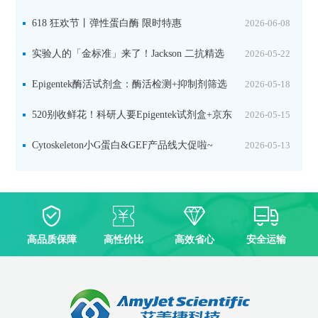
品线放价啦！
618 狂欢节丨弹性蛋白酶 限时特惠
2026-06-08
实验人的「金标准」来了！Jackson 二抗精选
2026-05-22
限时一口价，手慢无！
Epigentek酶活试剂盒：酶活检测+抑制剂筛选
2026-05-18
双赋能，下单即赠京东卡
520别收鲜花！科研人要Epigentek试剂盒+京东
2026-05-15
卡！
Cytoskeleton小G蛋白&GEF产品线大促啦~
2026-05-13
高品质保障
高性价比
高效省心
安全运输