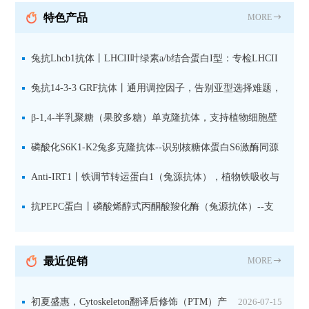
抗 现货
特色产品
MORE
兔抗Lhcb1抗体丨LHCII叶绿素a/b结合蛋白I型：专检LHCII
中含量丰富的捕光蛋白
兔抗14-3-3 GRF抗体丨通用调控因子，告别亚型选择难题，
全面捕获植物信号转导枢纽蛋白
β-1,4-半乳聚糖（果胶多糖）单克隆抗体，支持植物细胞壁
果胶多糖精细结构解析
磷酸化S6K1-K2兔多克隆抗体--识别核糖体蛋白S6激酶同源
蛋白1-2的激活状态
Anti-IRT1丨铁调节转运蛋白1（兔源抗体），植物铁吸收与
微量元素代谢研究的关键工具
抗PEPC蛋白丨磷酸烯醇式丙酮酸羧化酶（兔源抗体）--支
持IL定位与2D电泳，精准追踪碳固定关键酶
最近促销
MORE
初夏盛惠，Cytoskeleton翻译后修饰（PTM）产
2026-07-15