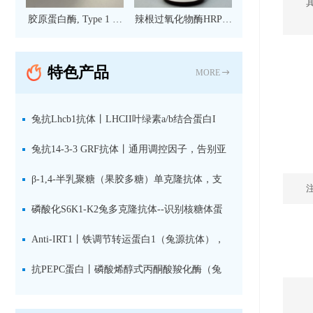
胶原蛋白酶, Type 1 现
辣根过氧化物酶HRP标
货
记亲和纯化山羊抗小鼠
IgG（H+L）二抗 现货
特色产品
MORE
兔抗Lhcb1抗体丨LHCII叶绿素a/b结合蛋白I
型：专检LHCII中含量丰富的捕光蛋白
兔抗14-3-3 GRF抗体丨通用调控因子，告别亚
型选择难题，全面捕获植物信号转导枢纽蛋白
β-1,4-半乳聚糖（果胶多糖）单克隆抗体，支
持植物细胞壁果胶多糖精细结构解析
磷酸化S6K1-K2兔多克隆抗体--识别核糖体蛋
白S6激酶同源蛋白1-2的激活状态
Anti-IRT1丨铁调节转运蛋白1（兔源抗体），
植物铁吸收与微量元素代谢研究的关键工具
抗PEPC蛋白丨磷酸烯醇式丙酮酸羧化酶（兔
源抗体）--支持IL定位与2D电泳，精准追踪碳