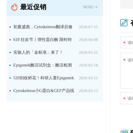
最近促销
固定关键酶
MORE
初夏盛惠，Cytoskeleton翻译后修
2026-07-15
饰（PTM）产品线放价啦！
618 狂欢节丨弹性蛋白酶 限时特
2026-06-08
*
惠
实验人的「金标准」来了！
2026-05-22
*
Jackson 二抗精选限时一口价，手慢无！
Epigentek酶活试剂盒：酶活检测
2026-05-18
+抑制剂筛选双赋能，下单即赠京东卡
520别收鲜花！科研人要Epigentek
2026-05-15
试剂盒+京东卡！
Cytoskeleton小G蛋白&GEF产品线
2026-05-13
*
大促啦~