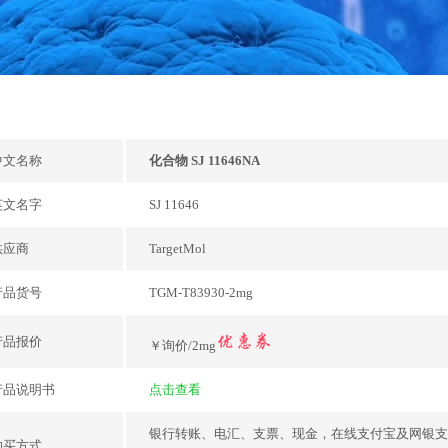
中文名称
化合物 SJ 11646NA
英文名字
SJ 11646
供应商
TargetMol
产品货号
TGM-T83930-2mg
产品报价
￥询价/2mg
产品说明书
点击查看
银行转账、电汇、支票、现金，在线支付宝及网银支
购买方式