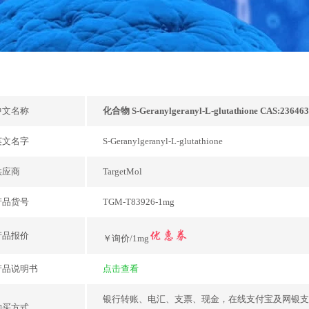
中文名称
化合物 S-Geranylgeranyl-L-glutathione CAS:236463
英文名字
S-Geranylgeranyl-L-glutathione
供应商
TargetMol
产品货号
TGM-T83926-1mg
产品报价
￥询价/1mg
产品说明书
点击查看
银行转账、电汇、支票、现金，在线支付宝及网银支
购买方式