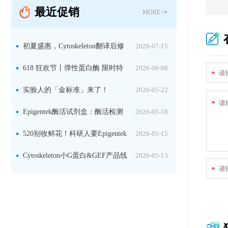
最近促销
固定关键酶
MORE
初夏盛惠，Cytoskeleton翻译后修
2026-07-15
饰（PTM）产品线放价啦！
618 狂欢节丨弹性蛋白酶 限时特
2026-06-08
*
惠
实验人的「金标准」来了！
2026-05-22
*
Jackson 二抗精选限时一口价，手慢无！
Epigentek酶活试剂盒：酶活检测
2026-05-18
+抑制剂筛选双赋能，下单即赠京东卡
520别收鲜花！科研人要Epigentek
2026-05-15
试剂盒+京东卡！
Cytoskeleton小G蛋白&GEF产品线
2026-05-13
*
大促啦~