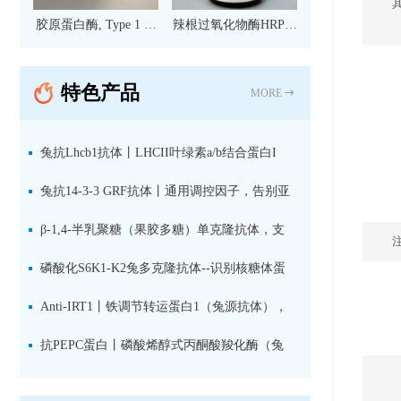
胶原蛋白酶, Type 1 现
辣根过氧化物酶HRP标
货
记亲和纯化山羊抗小鼠
IgG（H+L）二抗 现货
特色产品
MORE
兔抗Lhcb1抗体丨LHCII叶绿素a/b结合蛋白I
型：专检LHCII中含量丰富的捕光蛋白
兔抗14-3-3 GRF抗体丨通用调控因子，告别亚
型选择难题，全面捕获植物信号转导枢纽蛋白
β-1,4-半乳聚糖（果胶多糖）单克隆抗体，支
持植物细胞壁果胶多糖精细结构解析
磷酸化S6K1-K2兔多克隆抗体--识别核糖体蛋
白S6激酶同源蛋白1-2的激活状态
Anti-IRT1丨铁调节转运蛋白1（兔源抗体），
植物铁吸收与微量元素代谢研究的关键工具
抗PEPC蛋白丨磷酸烯醇式丙酮酸羧化酶（兔
源抗体）--支持IL定位与2D电泳，精准追踪碳