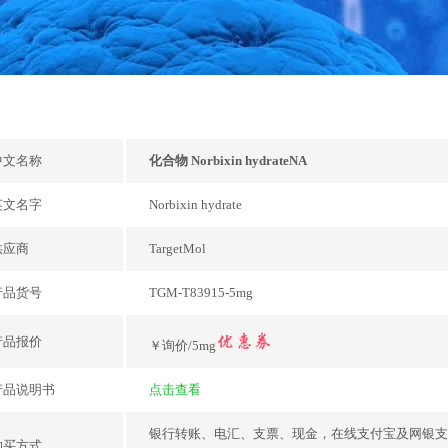
中文名称
化合物 Norbixin hydrateNA
英文名字
Norbixin hydrate
供应商
TargetMol
产品货号
TGM-T83915-5mg
产品报价
￥询价/5mg
产品说明书
点击查看
银行转账、电汇、支票、现金，在线支付宝及网银支
购买方式