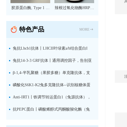
胶原蛋白酶, Type 1 现
辣根过氧化物酶HRP标
货
记亲和纯化山羊抗小鼠
IgG（H+L）二抗 现货
特色产品
MORE
兔抗Lhcb1抗体丨LHCII叶绿素a/b结合蛋白I
型：专检LHCII中含量丰富的捕光蛋白
兔抗14-3-3 GRF抗体丨通用调控因子，告别亚
型选择难题，全面捕获植物信号转导枢纽蛋白
β-1,4-半乳聚糖（果胶多糖）单克隆抗体，支
持植物细胞壁果胶多糖精细结构解析
磷酸化S6K1-K2兔多克隆抗体--识别核糖体蛋
白S6激酶同源蛋白1-2的激活状态
Anti-IRT1丨铁调节转运蛋白1（兔源抗体），
植物铁吸收与微量元素代谢研究的关键工具
抗PEPC蛋白丨磷酸烯醇式丙酮酸羧化酶（兔
源抗体）--支持IL定位与2D电泳，精准追踪碳