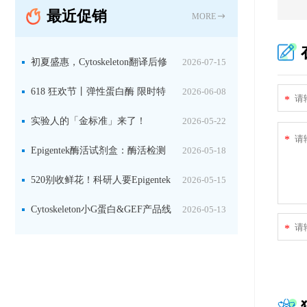
最近促销
固定关键酶
MORE
初夏盛惠，Cytoskeleton翻译后修
2026-07-15
饰（PTM）产品线放价啦！
618 狂欢节丨弹性蛋白酶 限时特
2026-06-08
*
惠
实验人的「金标准」来了！
2026-05-22
*
Jackson 二抗精选限时一口价，手慢无！
Epigentek酶活试剂盒：酶活检测
2026-05-18
+抑制剂筛选双赋能，下单即赠京东卡
520别收鲜花！科研人要Epigentek
2026-05-15
试剂盒+京东卡！
Cytoskeleton小G蛋白&GEF产品线
2026-05-13
*
大促啦~