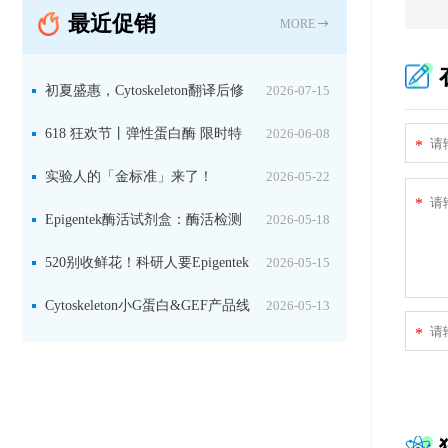
最近促销
MORE
初夏盛惠，Cytoskeleton翻译后修
2026-07-15
饰（PTM）产品线放价啦！
618 狂欢节丨弹性蛋白酶 限时特
2026-06-08
*
惠
实验人的「金标准」来了！
2026-05-22
*
Jackson 二抗精选限时一口价，手慢无！
Epigentek酶活试剂盒：酶活检测
2026-05-18
+抑制剂筛选双赋能，下单即赠京东卡
520别收鲜花！科研人要Epigentek
2026-05-15
试剂盒+京东卡！
Cytoskeleton小G蛋白&GEF产品线
2026-05-13
*
大促啦~