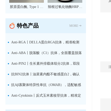
胶原蛋白酶, Type 1 现
辣根过氧化物酶HRP标
货
记亲和纯化山羊抗小鼠
IgG（H+L）二抗 现货
特色产品
MORE
Anti-RGA丨DELLA蛋白RGA抗体，精准检测
赤霉素响应关键抑制因子
Anti-ABA丨脱落酸（C1）抗体，全面覆盖脱落
酸活性库与储存库
Anti-PIN2丨生长素外排载体组分2抗体，双段
肽混合免疫原设计方案
抗BIN2抗体丨油菜素内酯不敏感蛋白2，确认
双子叶植物研究数据特异性
抗Aβ寡聚体特异性单抗（OMAB），适配敏感
检测体系与活细胞实验
Anti-Cytokinin丨反式玉米素核苷抗体，精准定
量植物细胞分裂素转运形式