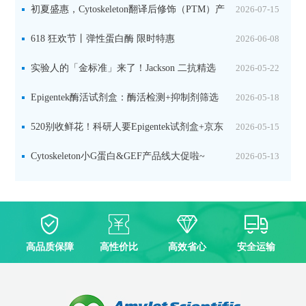
初夏盛惠，Cytoskeleton翻译后修饰（PTM）产
2026-07-15
品线放价啦！
618 狂欢节丨弹性蛋白酶 限时特惠
2026-06-08
实验人的「金标准」来了！Jackson 二抗精选
2026-05-22
限时一口价，手慢无！
Epigentek酶活试剂盒：酶活检测+抑制剂筛选
2026-05-18
双赋能，下单即赠京东卡
520别收鲜花！科研人要Epigentek试剂盒+京东
2026-05-15
卡！
Cytoskeleton小G蛋白&GEF产品线大促啦~
2026-05-13
高品质保障
高性价比
高效省心
安全运输