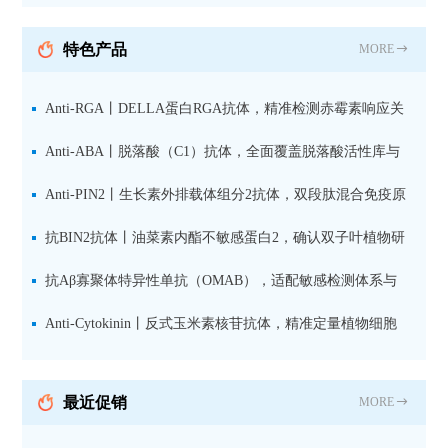
纯化山羊抗小鼠IgG（H+L）二
抗 现货
特色产品
MORE
Anti-RGA丨DELLA蛋白RGA抗体，精准检测赤霉素响应关
键抑制因子
Anti-ABA丨脱落酸（C1）抗体，全面覆盖脱落酸活性库与
储存库
Anti-PIN2丨生长素外排载体组分2抗体，双段肽混合免疫原
设计方案
抗BIN2抗体丨油菜素内酯不敏感蛋白2，确认双子叶植物研
究数据特异性
抗Aβ寡聚体特异性单抗（OMAB），适配敏感检测体系与
活细胞实验
Anti-Cytokinin丨反式玉米素核苷抗体，精准定量植物细胞
分裂素转运形式
最近促销
MORE