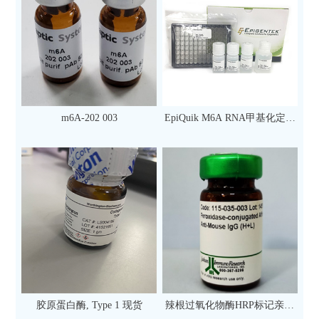
m6A-202 003
EpiQuik M6A RNA甲基化定量
检测试剂盒（比色法）（96
次）
胶原蛋白酶, Type 1 现货
辣根过氧化物酶HRP标记亲和