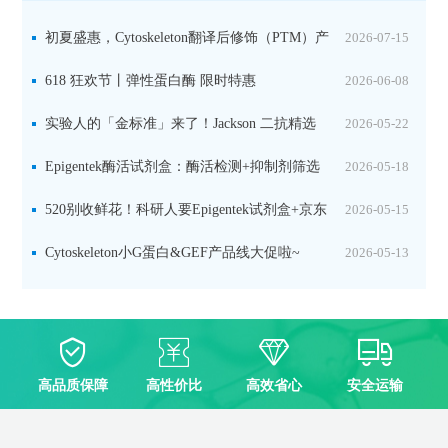
初夏盛惠，Cytoskeleton翻译后修饰（PTM）产
2026-07-15
品线放价啦！
618 狂欢节丨弹性蛋白酶 限时特惠
2026-06-08
实验人的「金标准」来了！Jackson 二抗精选
2026-05-22
限时一口价，手慢无！
Epigentek酶活试剂盒：酶活检测+抑制剂筛选
2026-05-18
双赋能，下单即赠京东卡
520别收鲜花！科研人要Epigentek试剂盒+京东
2026-05-15
卡！
Cytoskeleton小G蛋白&GEF产品线大促啦~
2026-05-13
高品质保障
高性价比
高效省心
安全运输