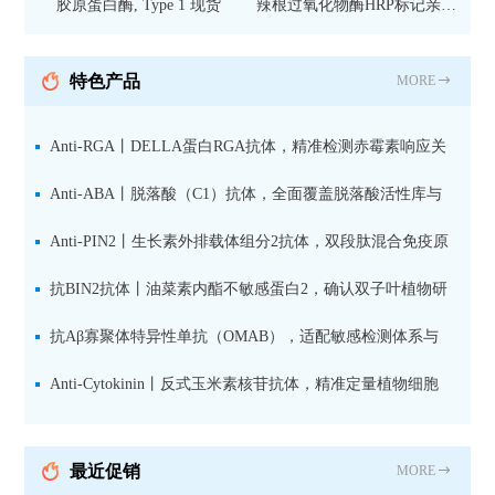
胶原蛋白酶, Type 1 现货
辣根过氧化物酶HRP标记亲和
纯化山羊抗小鼠IgG（H+L）二
抗 现货
特色产品
MORE
Anti-RGA丨DELLA蛋白RGA抗体，精准检测赤霉素响应关
键抑制因子
Anti-ABA丨脱落酸（C1）抗体，全面覆盖脱落酸活性库与
储存库
Anti-PIN2丨生长素外排载体组分2抗体，双段肽混合免疫原
设计方案
抗BIN2抗体丨油菜素内酯不敏感蛋白2，确认双子叶植物研
究数据特异性
抗Aβ寡聚体特异性单抗（OMAB），适配敏感检测体系与
活细胞实验
Anti-Cytokinin丨反式玉米素核苷抗体，精准定量植物细胞
分裂素转运形式
最近促销
MORE