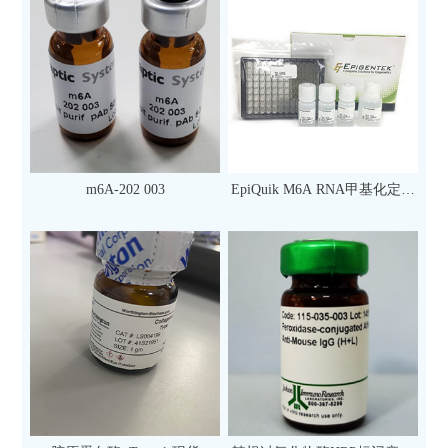
m6A-202 003
EpiQuik M6A RNA甲基化定量
检测试剂盒（比色法）（96
次）