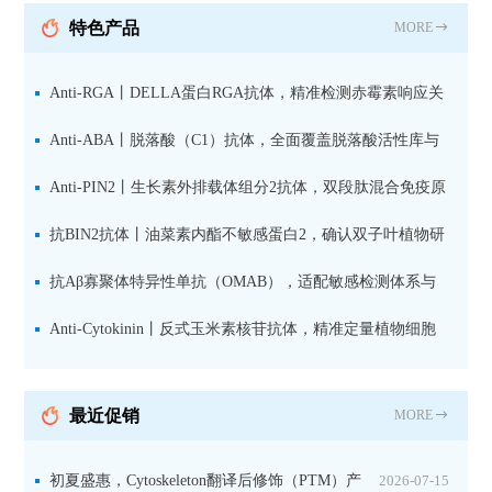
抗 现货
特色产品
MORE
Anti-RGA丨DELLA蛋白RGA抗体，精准检测赤霉素响应关
键抑制因子
Anti-ABA丨脱落酸（C1）抗体，全面覆盖脱落酸活性库与
储存库
Anti-PIN2丨生长素外排载体组分2抗体，双段肽混合免疫原
设计方案
抗BIN2抗体丨油菜素内酯不敏感蛋白2，确认双子叶植物研
究数据特异性
抗Aβ寡聚体特异性单抗（OMAB），适配敏感检测体系与
活细胞实验
Anti-Cytokinin丨反式玉米素核苷抗体，精准定量植物细胞
分裂素转运形式
最近促销
MORE
初夏盛惠，Cytoskeleton翻译后修饰（PTM）产
2026-07-15