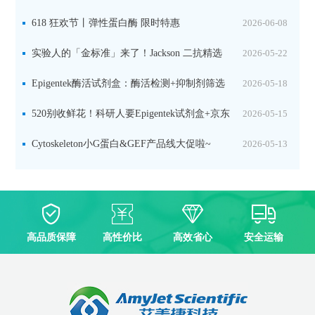
品线放价啦！
618 狂欢节丨弹性蛋白酶 限时特惠
2026-06-08
实验人的「金标准」来了！Jackson 二抗精选
2026-05-22
限时一口价，手慢无！
Epigentek酶活试剂盒：酶活检测+抑制剂筛选
2026-05-18
双赋能，下单即赠京东卡
520别收鲜花！科研人要Epigentek试剂盒+京东
2026-05-15
卡！
Cytoskeleton小G蛋白&GEF产品线大促啦~
2026-05-13
高品质保障
高性价比
高效省心
安全运输