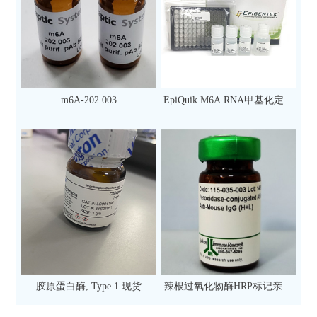
m6A-202 003
EpiQuik M6A RNA甲基化定量
检测试剂盒（比色法）（96
次）
胶原蛋白酶, Type 1 现货
辣根过氧化物酶HRP标记亲和
纯化山羊抗小鼠IgG（H+L）二