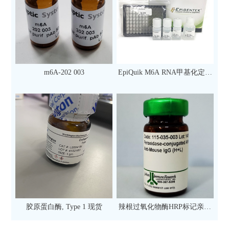
m6A-202 003
EpiQuik M6A RNA甲基化定量
检测试剂盒（比色法）（96
次）
胶原蛋白酶, Type 1 现货
辣根过氧化物酶HRP标记亲和
纯化山羊抗小鼠IgG（H+L）二