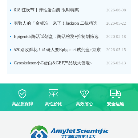
品线放价啦！
618 狂欢节丨弹性蛋白酶 限时特惠
2026-06-08
实验人的「金标准」来了！Jackson 二抗精选
2026-05-22
限时一口价，手慢无！
Epigentek酶活试剂盒：酶活检测+抑制剂筛选
2026-05-18
双赋能，下单即赠京东卡
520别收鲜花！科研人要Epigentek试剂盒+京东
2026-05-15
卡！
Cytoskeleton小G蛋白&GEF产品线大促啦~
2026-05-13
高品质保障
高性价比
高效省心
安全运输