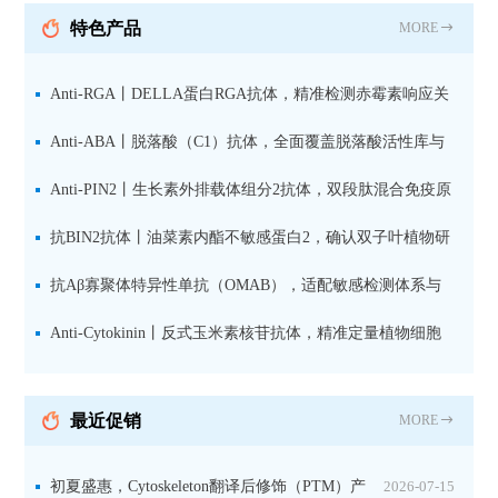
抗 现货
特色产品
MORE
Anti-RGA丨DELLA蛋白RGA抗体，精准检测赤霉素响应关
键抑制因子
Anti-ABA丨脱落酸（C1）抗体，全面覆盖脱落酸活性库与
储存库
Anti-PIN2丨生长素外排载体组分2抗体，双段肽混合免疫原
设计方案
抗BIN2抗体丨油菜素内酯不敏感蛋白2，确认双子叶植物研
究数据特异性
抗Aβ寡聚体特异性单抗（OMAB），适配敏感检测体系与
活细胞实验
Anti-Cytokinin丨反式玉米素核苷抗体，精准定量植物细胞
分裂素转运形式
最近促销
MORE
初夏盛惠，Cytoskeleton翻译后修饰（PTM）产
2026-07-15