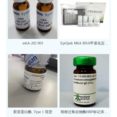
m6A-202 003
EpiQuik M6A RNA甲基化定量
检测试剂盒（比色法）（96
次）
胶原蛋白酶, Type 1 现货
辣根过氧化物酶HRP标记亲和