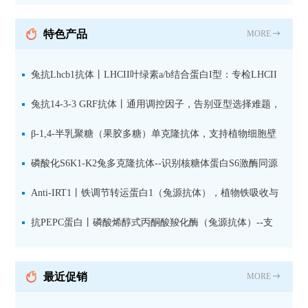
纯化山羊抗小鼠IgG（H+L）二
抗 现货
特色产品
MORE
兔抗Lhcb1抗体丨LHCII叶绿素a/b结合蛋白I型：专检LHCII
中含量丰富的捕光蛋白
兔抗14-3-3 GRF抗体丨通用调控因子，告别亚型选择难题，
全面捕获植物信号转导枢纽蛋白
β-1,4-半乳聚糖（果胶多糖）单克隆抗体，支持植物细胞壁
果胶多糖精细结构解析
磷酸化S6K1-K2兔多克隆抗体--识别核糖体蛋白S6激酶同源
蛋白1-2的激活状态
Anti-IRT1丨铁调节转运蛋白1（兔源抗体），植物铁吸收与
微量元素代谢研究的关键工具
抗PEPC蛋白丨磷酸烯醇式丙酮酸羧化酶（兔源抗体）--支
持IL定位与2D电泳，精准追踪碳固定关键酶
最近促销
MORE