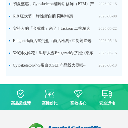
初夏盛惠，Cytoskeleton翻译后修饰（PTM）产
2026-07-15
品线放价啦！
618 狂欢节丨弹性蛋白酶 限时特惠
2026-06-08
实验人的「金标准」来了！Jackson 二抗精选
2026-05-22
限时一口价，手慢无！
Epigentek酶活试剂盒：酶活检测+抑制剂筛选
2026-05-18
双赋能，下单即赠京东卡
520别收鲜花！科研人要Epigentek试剂盒+京东
2026-05-15
卡！
Cytoskeleton小G蛋白&GEF产品线大促啦~
2026-05-13
高品质保障
高性价比
高效省心
安全运输