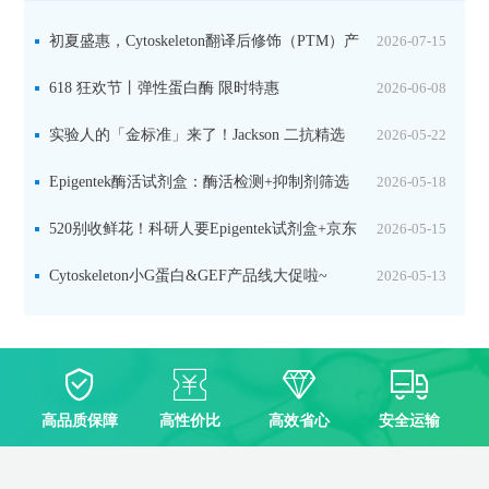
初夏盛惠，Cytoskeleton翻译后修饰（PTM）产
2026-07-15
品线放价啦！
618 狂欢节丨弹性蛋白酶 限时特惠
2026-06-08
实验人的「金标准」来了！Jackson 二抗精选
2026-05-22
限时一口价，手慢无！
Epigentek酶活试剂盒：酶活检测+抑制剂筛选
2026-05-18
双赋能，下单即赠京东卡
520别收鲜花！科研人要Epigentek试剂盒+京东
2026-05-15
卡！
Cytoskeleton小G蛋白&GEF产品线大促啦~
2026-05-13
高品质保障
高性价比
高效省心
安全运输