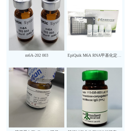
m6A-202 003
EpiQuik M6A RNA甲基化定量
检测试剂盒（比色法）（96
次）