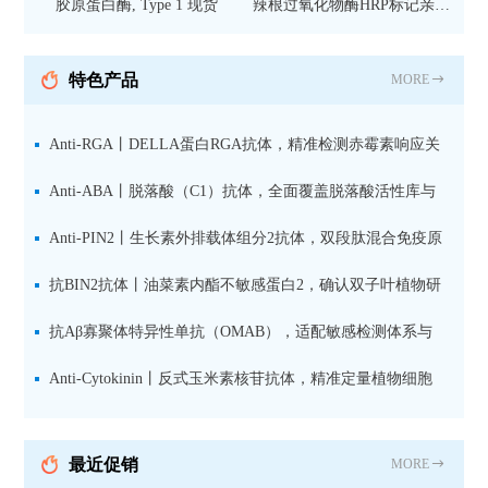
胶原蛋白酶, Type 1 现货
辣根过氧化物酶HRP标记亲和
纯化山羊抗小鼠IgG（H+L）二
抗 现货
特色产品
MORE
Anti-RGA丨DELLA蛋白RGA抗体，精准检测赤霉素响应关
键抑制因子
Anti-ABA丨脱落酸（C1）抗体，全面覆盖脱落酸活性库与
储存库
Anti-PIN2丨生长素外排载体组分2抗体，双段肽混合免疫原
设计方案
抗BIN2抗体丨油菜素内酯不敏感蛋白2，确认双子叶植物研
究数据特异性
抗Aβ寡聚体特异性单抗（OMAB），适配敏感检测体系与
活细胞实验
Anti-Cytokinin丨反式玉米素核苷抗体，精准定量植物细胞
分裂素转运形式
最近促销
MORE