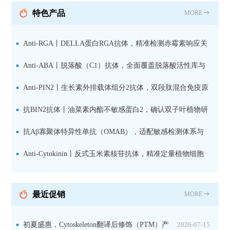
抗 现货
特色产品
MORE
Anti-RGA丨DELLA蛋白RGA抗体，精准检测赤霉素响应关
键抑制因子
Anti-ABA丨脱落酸（C1）抗体，全面覆盖脱落酸活性库与
储存库
Anti-PIN2丨生长素外排载体组分2抗体，双段肽混合免疫原
设计方案
抗BIN2抗体丨油菜素内酯不敏感蛋白2，确认双子叶植物研
究数据特异性
抗Aβ寡聚体特异性单抗（OMAB），适配敏感检测体系与
活细胞实验
Anti-Cytokinin丨反式玉米素核苷抗体，精准定量植物细胞
分裂素转运形式
最近促销
MORE
初夏盛惠，Cytoskeleton翻译后修饰（PTM）产
2026-07-15