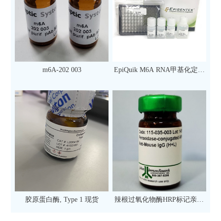
m6A-202 003
EpiQuik M6A RNA甲基化定量
检测试剂盒（比色法）（96
次）
胶原蛋白酶, Type 1 现货
辣根过氧化物酶HRP标记亲和
纯化山羊抗小鼠IgG（H+L）二