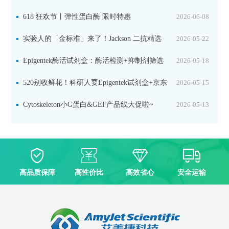
品线放价啦！
618 狂欢节丨弹性蛋白酶 限时特惠
2026-06-08
实验人的「金标准」来了！Jackson 二抗精选
2026-05-22
限时一口价，手慢无！
Epigentek酶活试剂盒：酶活检测+抑制剂筛选
2026-05-18
双赋能，下单即赠京东卡
520别收鲜花！科研人要Epigentek试剂盒+京东
2026-05-15
卡！
Cytoskeleton小G蛋白&GEF产品线大促啦~
2026-05-13
高品质保障
高性价比
高效省心
安全运输