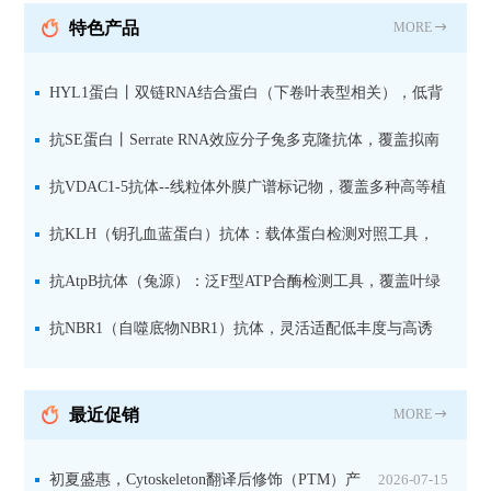
抗 现货
特色产品
MORE
HYL1蛋白丨双链RNA结合蛋白（下卷叶表型相关），低背
景高信噪比，数据呈现更清晰
抗SE蛋白丨Serrate RNA效应分子兔多克隆抗体，覆盖拟南
芥，玉米，甘蔗等关键植物模型
抗VDAC1-5抗体--线粒体外膜广谱标记物，覆盖多种高等植
物及二维BN-PAGE应用
抗KLH（钥孔血蓝蛋白）抗体：载体蛋白检测对照工具，
适用于ELISA、WB与免疫定位
抗AtpB抗体（兔源）：泛F型ATP合酶检测工具，覆盖叶绿
体、线粒体与细菌
抗NBR1（自噬底物NBR1）抗体，灵活适配低丰度与高诱
导样本
最近促销
MORE
初夏盛惠，Cytoskeleton翻译后修饰（PTM）产
2026-07-15