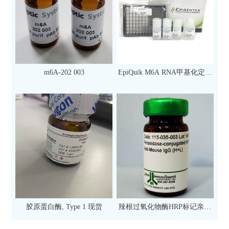
m6A-202 003
EpiQuik M6A RNA甲基化定量
检测试剂盒（比色法）（96
次）
胶原蛋白酶, Type 1 现货
辣根过氧化物酶HRP标记亲和
纯化山羊抗小鼠IgG（H+L）二