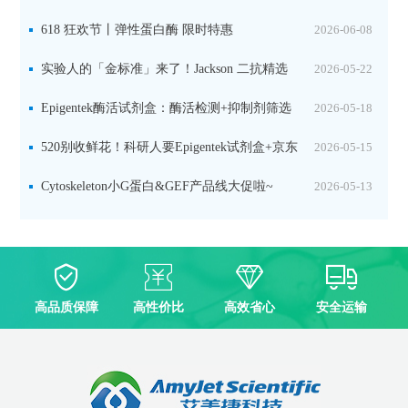
品线放价啦！
618 狂欢节丨弹性蛋白酶 限时特惠
2026-06-08
实验人的「金标准」来了！Jackson 二抗精选
2026-05-22
限时一口价，手慢无！
Epigentek酶活试剂盒：酶活检测+抑制剂筛选
2026-05-18
双赋能，下单即赠京东卡
520别收鲜花！科研人要Epigentek试剂盒+京东
2026-05-15
卡！
Cytoskeleton小G蛋白&GEF产品线大促啦~
2026-05-13
高品质保障
高性价比
高效省心
安全运输