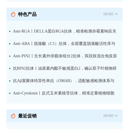
纯化山羊抗小鼠IgG（H+L）二
抗 现货
特色产品
MORE
Anti-RGA丨DELLA蛋白RGA抗体，精准检测赤霉素响应关
键抑制因子
Anti-ABA丨脱落酸（C1）抗体，全面覆盖脱落酸活性库与
储存库
Anti-PIN2丨生长素外排载体组分2抗体，双段肽混合免疫原
设计方案
抗BIN2抗体丨油菜素内酯不敏感蛋白2，确认双子叶植物研
究数据特异性
抗Aβ寡聚体特异性单抗（OMAB），适配敏感检测体系与
活细胞实验
Anti-Cytokinin丨反式玉米素核苷抗体，精准定量植物细胞
分裂素转运形式
最近促销
MORE