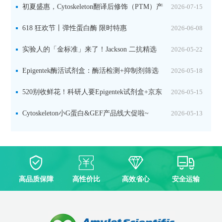
初夏盛惠，Cytoskeleton翻译后修饰（PTM）产
2026-07-15
品线放价啦！
618 狂欢节丨弹性蛋白酶 限时特惠
2026-06-08
实验人的「金标准」来了！Jackson 二抗精选
2026-05-22
限时一口价，手慢无！
Epigentek酶活试剂盒：酶活检测+抑制剂筛选
2026-05-18
双赋能，下单即赠京东卡
520别收鲜花！科研人要Epigentek试剂盒+京东
2026-05-15
卡！
Cytoskeleton小G蛋白&GEF产品线大促啦~
2026-05-13
高品质保障
高性价比
高效省心
安全运输