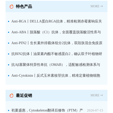
抗 现货
特色产品
MORE
Anti-RGA丨DELLA蛋白RGA抗体，精准检测赤霉素响应关
键抑制因子
Anti-ABA丨脱落酸（C1）抗体，全面覆盖脱落酸活性库与
储存库
Anti-PIN2丨生长素外排载体组分2抗体，双段肽混合免疫原
设计方案
抗BIN2抗体丨油菜素内酯不敏感蛋白2，确认双子叶植物研
究数据特异性
抗Aβ寡聚体特异性单抗（OMAB），适配敏感检测体系与
活细胞实验
Anti-Cytokinin丨反式玉米素核苷抗体，精准定量植物细胞
分裂素转运形式
最近促销
MORE
初夏盛惠，Cytoskeleton翻译后修饰（PTM）产
2026-07-15