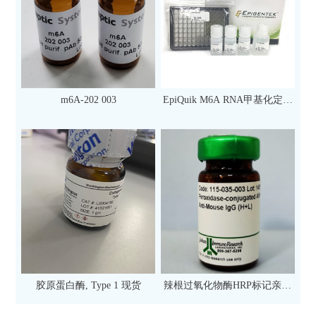
m6A-202 003
EpiQuik M6A RNA甲基化定量
检测试剂盒（比色法）（96
次）
胶原蛋白酶, Type 1 现货
辣根过氧化物酶HRP标记亲和
纯化山羊抗小鼠IgG（H+L）二