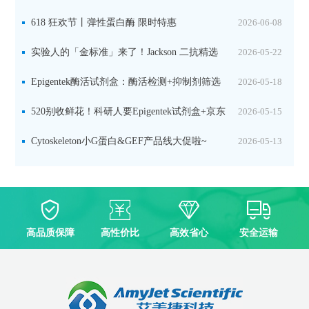
品线放价啦！
618 狂欢节丨弹性蛋白酶 限时特惠
2026-06-08
实验人的「金标准」来了！Jackson 二抗精选
2026-05-22
限时一口价，手慢无！
Epigentek酶活试剂盒：酶活检测+抑制剂筛选
2026-05-18
双赋能，下单即赠京东卡
520别收鲜花！科研人要Epigentek试剂盒+京东
2026-05-15
卡！
Cytoskeleton小G蛋白&GEF产品线大促啦~
2026-05-13
高品质保障
高性价比
高效省心
安全运输