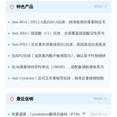
抗 现货
特色产品
MORE
Anti-RGA丨DELLA蛋白RGA抗体，精准检测赤霉素响应关
键抑制因子
Anti-ABA丨脱落酸（C1）抗体，全面覆盖脱落酸活性库与
储存库
Anti-PIN2丨生长素外排载体组分2抗体，双段肽混合免疫原
设计方案
抗BIN2抗体丨油菜素内酯不敏感蛋白2，确认双子叶植物研
究数据特异性
抗Aβ寡聚体特异性单抗（OMAB），适配敏感检测体系与
活细胞实验
Anti-Cytokinin丨反式玉米素核苷抗体，精准定量植物细胞
分裂素转运形式
最近促销
MORE
初夏盛惠，Cytoskeleton翻译后修饰（PTM）产
2026-07-15