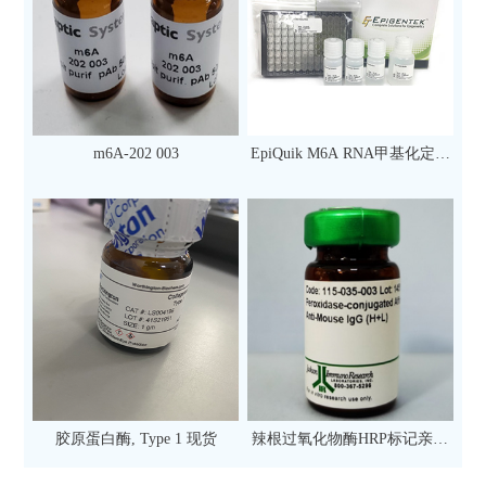
m6A-202 003
EpiQuik M6A RNA甲基化定量
检测试剂盒（比色法）（96
次）
胶原蛋白酶, Type 1 现货
辣根过氧化物酶HRP标记亲和
纯化山羊抗小鼠IgG（H+L）二