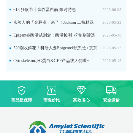
品线放价啦！
618 狂欢节丨弹性蛋白酶 限时特惠
2026-06-08
实验人的「金标准」来了！Jackson 二抗精选
2026-05-22
限时一口价，手慢无！
Epigentek酶活试剂盒：酶活检测+抑制剂筛选
2026-05-18
双赋能，下单即赠京东卡
520别收鲜花！科研人要Epigentek试剂盒+京东
2026-05-15
卡！
Cytoskeleton小G蛋白&GEF产品线大促啦~
2026-05-13
高品质保障
高性价比
高效省心
安全运输