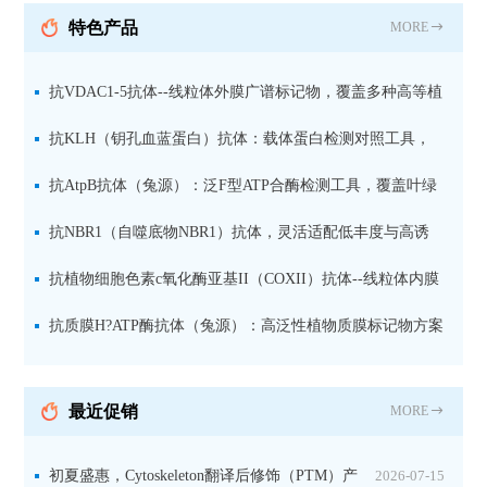
抗 现货
特色产品
MORE
抗VDAC1-5抗体--线粒体外膜广谱标记物，覆盖多种高等植
物及二维BN-PAGE应用
抗KLH（钥孔血蓝蛋白）抗体：载体蛋白检测对照工具，
适用于ELISA、WB与免疫定位
抗AtpB抗体（兔源）：泛F型ATP合酶检测工具，覆盖叶绿
体、线粒体与细菌
抗NBR1（自噬底物NBR1）抗体，灵活适配低丰度与高诱
导样本
抗植物细胞色素c氧化酶亚基II（COXII）抗体--线粒体内膜
专属标记物，适用于天然与变性电泳
抗质膜H?ATP酶抗体（兔源）：高泛性植物质膜标记物方案
最近促销
MORE
初夏盛惠，Cytoskeleton翻译后修饰（PTM）产
2026-07-15