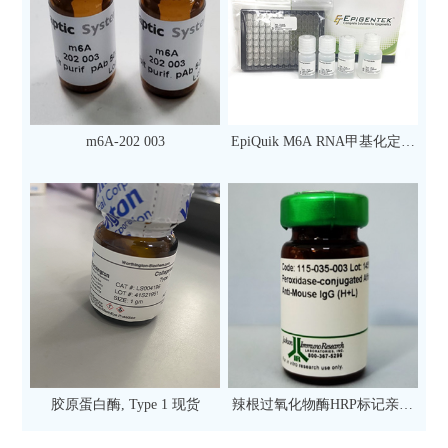
m6A-202 003
EpiQuik M6A RNA甲基化定量
检测试剂盒（比色法）（96
次）
胶原蛋白酶, Type 1 现货
辣根过氧化物酶HRP标记亲和
纯化山羊抗小鼠IgG（H+L）二