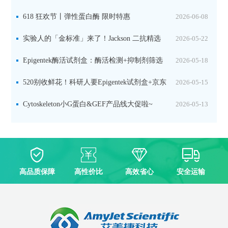
品线放价啦！
618 狂欢节丨弹性蛋白酶 限时特惠
2026-06-08
实验人的「金标准」来了！Jackson 二抗精选
2026-05-22
限时一口价，手慢无！
Epigentek酶活试剂盒：酶活检测+抑制剂筛选
2026-05-18
双赋能，下单即赠京东卡
520别收鲜花！科研人要Epigentek试剂盒+京东
2026-05-15
卡！
Cytoskeleton小G蛋白&GEF产品线大促啦~
2026-05-13
高品质保障
高性价比
高效省心
安全运输