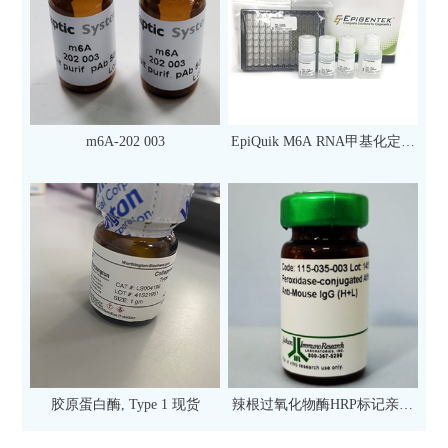
m6A-202 003
EpiQuik M6A RNA甲基化定量
检测试剂盒（比色法）（96
次）
胶原蛋白酶, Type 1 现货
辣根过氧化物酶HRP标记亲和
纯化山羊抗小鼠IgG（H+L）二