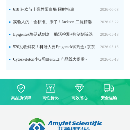
品线放价啦！
618 狂欢节丨弹性蛋白酶 限时特惠
2026-06-08
实验人的「金标准」来了！Jackson 二抗精选
2026-05-22
限时一口价，手慢无！
Epigentek酶活试剂盒：酶活检测+抑制剂筛选
2026-05-18
双赋能，下单即赠京东卡
520别收鲜花！科研人要Epigentek试剂盒+京东
2026-05-15
卡！
Cytoskeleton小G蛋白&GEF产品线大促啦~
2026-05-13
高品质保障
高性价比
高效省心
安全运输