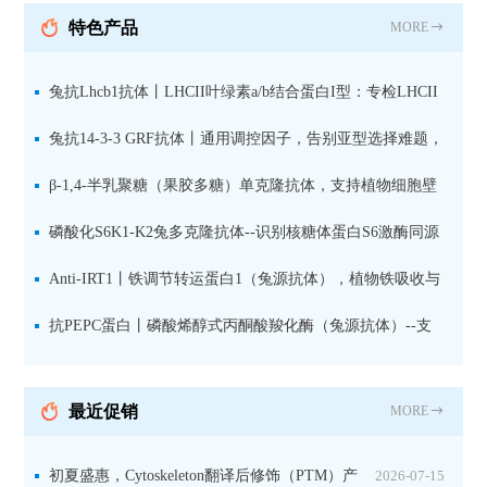
抗 现货
特色产品
MORE
兔抗Lhcb1抗体丨LHCII叶绿素a/b结合蛋白I型：专检LHCII
中含量丰富的捕光蛋白
兔抗14-3-3 GRF抗体丨通用调控因子，告别亚型选择难题，
全面捕获植物信号转导枢纽蛋白
β-1,4-半乳聚糖（果胶多糖）单克隆抗体，支持植物细胞壁
果胶多糖精细结构解析
磷酸化S6K1-K2兔多克隆抗体--识别核糖体蛋白S6激酶同源
蛋白1-2的激活状态
Anti-IRT1丨铁调节转运蛋白1（兔源抗体），植物铁吸收与
微量元素代谢研究的关键工具
抗PEPC蛋白丨磷酸烯醇式丙酮酸羧化酶（兔源抗体）--支
持IL定位与2D电泳，精准追踪碳固定关键酶
最近促销
MORE
初夏盛惠，Cytoskeleton翻译后修饰（PTM）产
2026-07-15