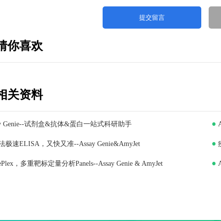
猜你喜欢
相关资料
ay Genie--试剂盒&抗体&蛋白一站式科研助手
极速ELISA，又快又准--Assay Genie&AmyJet
iePlex，多重靶标定量分析Panels--Assay Genie & AmyJet