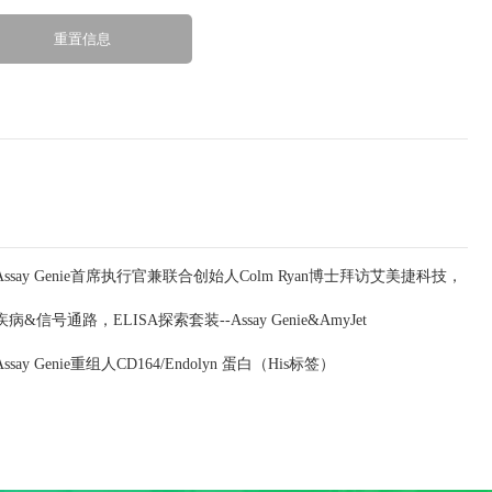
Assay Genie首席执行官兼联合创始人Colm Ryan博士拜访艾美捷科技，
疾病&信号通路，ELISA探索套装--Assay Genie&AmyJet
深化合作共谋发展
Assay Genie重组人CD164/Endolyn 蛋白（His标签）