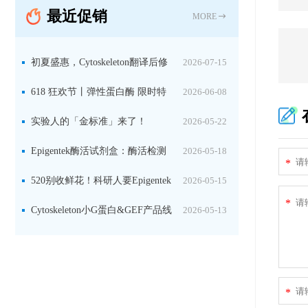
最近促销
MORE
初夏盛惠，Cytoskeleton翻译后修
2026-07-15
饰（PTM）产品线放价啦！
618 狂欢节丨弹性蛋白酶 限时特
2026-06-08
惠
实验人的「金标准」来了！
2026-05-22
Jackson 二抗精选限时一口价，手慢无！
Epigentek酶活试剂盒：酶活检测
2026-05-18
*
+抑制剂筛选双赋能，下单即赠京东卡
520别收鲜花！科研人要Epigentek
2026-05-15
*
试剂盒+京东卡！
Cytoskeleton小G蛋白&GEF产品线
2026-05-13
大促啦~
*