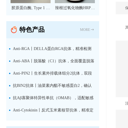
胶原蛋白酶, Type 1 现
辣根过氧化物酶HRP标
货
记亲和纯化山羊抗小鼠
IgG（H+L）二抗 现货
特色产品
MORE
Anti-RGA丨DELLA蛋白RGA抗体，精准检测
赤霉素响应关键抑制因子
Anti-ABA丨脱落酸（C1）抗体，全面覆盖脱落
酸活性库与储存库
Anti-PIN2丨生长素外排载体组分2抗体，双段
肽混合免疫原设计方案
抗BIN2抗体丨油菜素内酯不敏感蛋白2，确认
双子叶植物研究数据特异性
抗Aβ寡聚体特异性单抗（OMAB），适配敏感
检测体系与活细胞实验
Anti-Cytokinin丨反式玉米素核苷抗体，精准定
量植物细胞分裂素转运形式