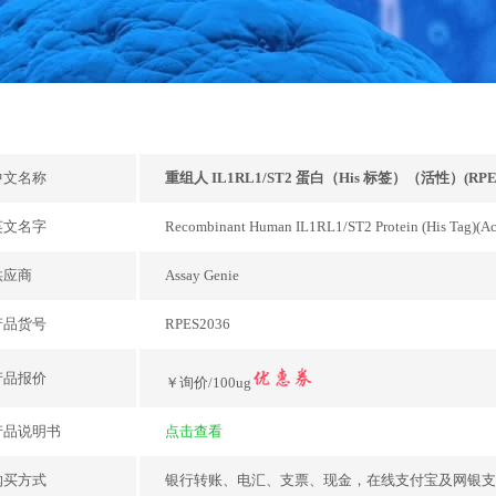
中文名称
重组人 IL1RL1/ST2 蛋白（His 标签）（活性）(RPES
英文名字
Recombinant Human IL1RL1/ST2 Protein (His Tag)(Ac
供应商
Assay Genie
产品货号
RPES2036
产品报价
￥询价/100ug
产品说明书
点击查看
购买方式
银行转账、电汇、支票、现金，在线支付宝及网银支付，或