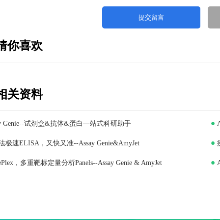
猜你喜欢
相关资料
ay Genie--试剂盒&抗体&蛋白一站式科研助手
极速ELISA，又快又准--Assay Genie&AmyJet
iePlex，多重靶标定量分析Panels--Assay Genie & AmyJet