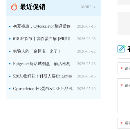
最近促销
MORE
初夏盛惠，Cytoskeleton翻译后修
2026-07-15
饰（PTM）产品线放价啦！
618 狂欢节丨弹性蛋白酶 限时特
2026-06-08
惠
实验人的「金标准」来了！
2026-05-22
Jackson 二抗精选限时一口价，手慢无！
Epigentek酶活试剂盒：酶活检测
2026-05-18
*
+抑制剂筛选双赋能，下单即赠京东卡
520别收鲜花！科研人要Epigentek
2026-05-15
*
试剂盒+京东卡！
Cytoskeleton小G蛋白&GEF产品线
2026-05-13
大促啦~
*