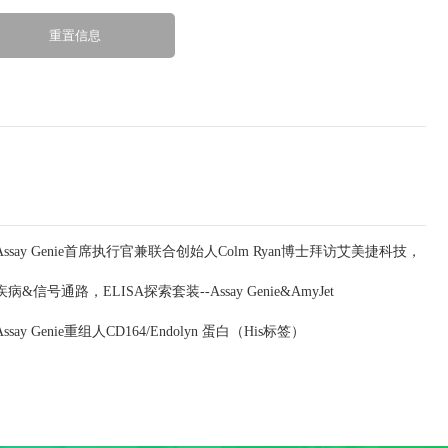
Assay Genie首席执行官兼联合创始人Colm Ryan博士拜访艾美捷科技，
疾病&信号通路，ELISA探索套装--Assay Genie&AmyJet
深化合作共谋发展
Assay Genie重组人CD164/Endolyn 蛋白（His标签）