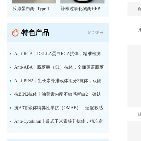
胶原蛋白酶, Type 1 现
辣根过氧化物酶HRP标
货
记亲和纯化山羊抗小鼠
IgG（H+L）二抗 现货
特色产品
MORE
Anti-RGA丨DELLA蛋白RGA抗体，精准检测
赤霉素响应关键抑制因子
Anti-ABA丨脱落酸（C1）抗体，全面覆盖脱落
酸活性库与储存库
Anti-PIN2丨生长素外排载体组分2抗体，双段
肽混合免疫原设计方案
抗BIN2抗体丨油菜素内酯不敏感蛋白2，确认
双子叶植物研究数据特异性
抗Aβ寡聚体特异性单抗（OMAB），适配敏感
检测体系与活细胞实验
Anti-Cytokinin丨反式玉米素核苷抗体，精准定
量植物细胞分裂素转运形式