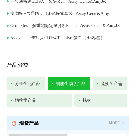
一步法极速ELISA，又快又准--Assay Genie&AmyJet
科技，深化合作共谋发展
疾病&信号通路，ELISA探索套装--Assay Genie&AmyJet
GeniePlex，多重靶标定量分析Panels--Assay Genie & AmyJet
Assay Genie重组人CD164/Endolyn 蛋白（His标签）
产品分类
分子生化产品
细胞生物学产品
免疫学产品
植物学产品
耗材
现货产品
MORE