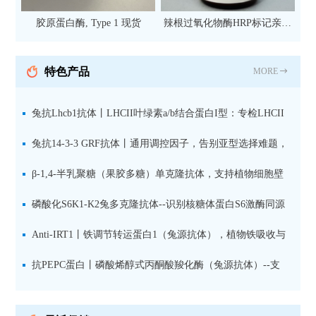
胶原蛋白酶, Type 1 现货
辣根过氧化物酶HRP标记亲和
纯化山羊抗小鼠IgG（H+L）二
抗 现货
特色产品
MORE
兔抗Lhcb1抗体丨LHCII叶绿素a/b结合蛋白I型：专检LHCII
中含量丰富的捕光蛋白
兔抗14-3-3 GRF抗体丨通用调控因子，告别亚型选择难题，
全面捕获植物信号转导枢纽蛋白
β-1,4-半乳聚糖（果胶多糖）单克隆抗体，支持植物细胞壁
果胶多糖精细结构解析
磷酸化S6K1-K2兔多克隆抗体--识别核糖体蛋白S6激酶同源
蛋白1-2的激活状态
Anti-IRT1丨铁调节转运蛋白1（兔源抗体），植物铁吸收与
微量元素代谢研究的关键工具
抗PEPC蛋白丨磷酸烯醇式丙酮酸羧化酶（兔源抗体）--支
持IL定位与2D电泳，精准追踪碳固定关键酶