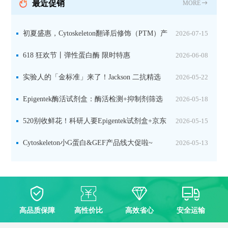
最近促销
MORE
初夏盛惠，Cytoskeleton翻译后修饰（PTM）产
2026-07-15
品线放价啦！
618 狂欢节丨弹性蛋白酶 限时特惠
2026-06-08
实验人的「金标准」来了！Jackson 二抗精选
2026-05-22
限时一口价，手慢无！
Epigentek酶活试剂盒：酶活检测+抑制剂筛选
2026-05-18
双赋能，下单即赠京东卡
520别收鲜花！科研人要Epigentek试剂盒+京东
2026-05-15
卡！
Cytoskeleton小G蛋白&GEF产品线大促啦~
2026-05-13
高品质保障
高性价比
高效省心
安全运输