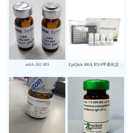
m6A-202 003
EpiQuik M6A RNA甲基化定量
检测试剂盒（比色法）（96
次）