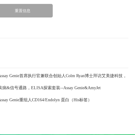
Assay Genie首席执行官兼联合创始人Colm Ryan博士拜访艾美捷科技，
疾病&信号通路，ELISA探索套装--Assay Genie&AmyJet
深化合作共谋发展
Assay Genie重组人CD164/Endolyn 蛋白（His标签）