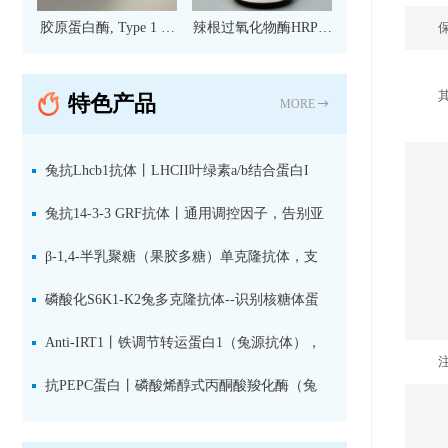
胶原蛋白酶, Type 1 现
辣根过氧化物酶HRP标
货
记亲和纯化山羊抗小鼠
IgG（H+L）二抗 现货
特色产品
MORE
兔抗Lhcb1抗体丨LHCII叶绿素a/b结合蛋白I
型：专检LHCII中含量丰富的捕光蛋白
兔抗14-3-3 GRF抗体丨通用调控因子，告别亚
型选择难题，全面捕获植物信号转导枢纽蛋白
β-1,4-半乳聚糖（果胶多糖）单克隆抗体，支
持植物细胞壁果胶多糖精细结构解析
磷酸化S6K1-K2兔多克隆抗体--识别核糖体蛋
白S6激酶同源蛋白1-2的激活状态
Anti-IRT1丨铁调节转运蛋白1（兔源抗体），
植物铁吸收与微量元素代谢研究的关键工具
抗PEPC蛋白丨磷酸烯醇式丙酮酸羧化酶（兔
源抗体）--支持IL定位与2D电泳，精准追踪碳