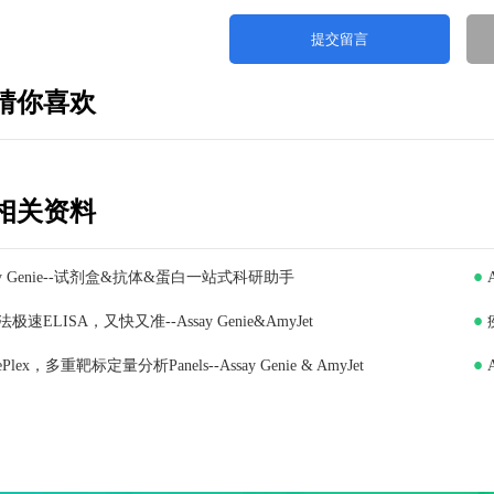
猜你喜欢
相关资料
ay Genie--试剂盒&抗体&蛋白一站式科研助手
极速ELISA，又快又准--Assay Genie&AmyJet
iePlex，多重靶标定量分析Panels--Assay Genie & AmyJet