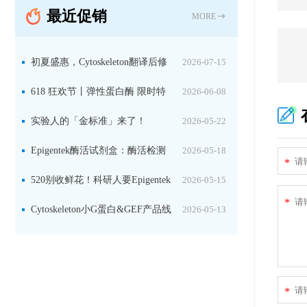
最近促销
固定关键酶
MORE
初夏盛惠，Cytoskeleton翻译后修
2026-07-15
饰（PTM）产品线放价啦！
618 狂欢节丨弹性蛋白酶 限时特
2026-06-08
惠
实验人的「金标准」来了！
2026-05-22
Jackson 二抗精选限时一口价，手慢无！
Epigentek酶活试剂盒：酶活检测
2026-05-18
*
+抑制剂筛选双赋能，下单即赠京东卡
520别收鲜花！科研人要Epigentek
2026-05-15
*
试剂盒+京东卡！
Cytoskeleton小G蛋白&GEF产品线
2026-05-13
大促啦~
*