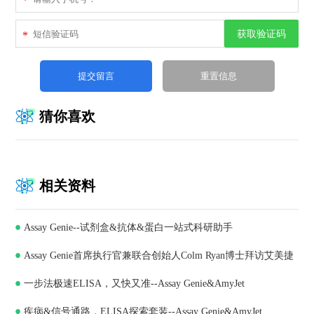
*
获取验证码
*
猜你喜欢
相关资料
Assay Genie--试剂盒&抗体&蛋白一站式科研助手
Assay Genie首席执行官兼联合创始人Colm Ryan博士拜访艾美捷
一步法极速ELISA，又快又准--Assay Genie&AmyJet
科技，深化合作共谋发展
疾病&信号通路，ELISA探索套装--Assay Genie&AmyJet