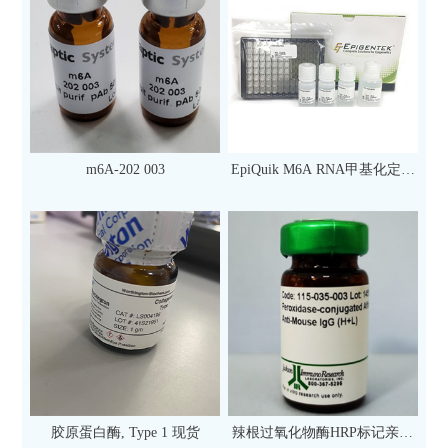
m6A-202 003
EpiQuik M6A RNA甲基化定量
检测试剂盒（比色法）（96
次）
胶原蛋白酶, Type 1 现货
辣根过氧化物酶HRP标记亲和