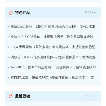
纯化山羊抗小鼠IgG（H+L）二
抗 现货
特色产品
MORE
兔抗Lhcb1抗体丨LHCII叶绿素a/b结合蛋白I型：专检LHCII
中含量丰富的捕光蛋白
兔抗14-3-3 GRF抗体丨通用调控因子，告别亚型选择难题，
全面捕获植物信号转导枢纽蛋白
β-1,4-半乳聚糖（果胶多糖）单克隆抗体，支持植物细胞壁
果胶多糖精细结构解析
磷酸化S6K1-K2兔多克隆抗体--识别核糖体蛋白S6激酶同源
蛋白1-2的激活状态
Anti-IRT1丨铁调节转运蛋白1（兔源抗体），植物铁吸收与
微量元素代谢研究的关键工具
抗PEPC蛋白丨磷酸烯醇式丙酮酸羧化酶（兔源抗体）--支
持IL定位与2D电泳，精准追踪碳固定关键酶
最近促销
MORE