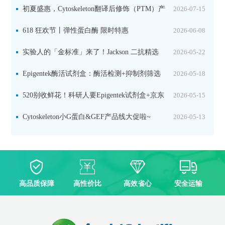
初夏盛惠，Cytoskeleton翻译后修饰（PTM）产
2026-07-15
品线放价啦！
618 狂欢节丨弹性蛋白酶 限时特惠
2026-06-08
实验人的「金标准」来了！Jackson 二抗精选
2026-05-22
限时一口价，手慢无！
Epigentek酶活试剂盒：酶活检测+抑制剂筛选
2026-05-18
双赋能，下单即赠京东卡
520别收鲜花！科研人要Epigentek试剂盒+京东
2026-05-15
卡！
Cytoskeleton小G蛋白&GEF产品线大促啦~
2026-05-13
高品质保障
高性价比
高效省心
安全运输