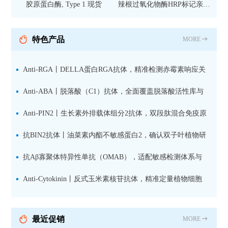
胶原蛋白酶, Type 1 现货
辣根过氧化物酶HRP标记亲和
纯化山羊抗小鼠IgG（H+L）二
抗 现货
特色产品
MORE
Anti-RGA丨DELLA蛋白RGA抗体，精准检测赤霉素响应关
键抑制因子
Anti-ABA丨脱落酸（C1）抗体，全面覆盖脱落酸活性库与
储存库
Anti-PIN2丨生长素外排载体组分2抗体，双段肽混合免疫原
设计方案
抗BIN2抗体丨油菜素内酯不敏感蛋白2，确认双子叶植物研
究数据特异性
抗Aβ寡聚体特异性单抗（OMAB），适配敏感检测体系与
活细胞实验
Anti-Cytokinin丨反式玉米素核苷抗体，精准定量植物细胞
分裂素转运形式
最近促销
MORE