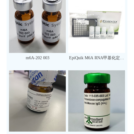
m6A-202 003
EpiQuik M6A RNA甲基化定量
检测试剂盒（比色法）（96
次）