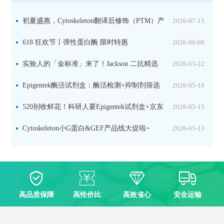
初夏盛惠，Cytoskeleton翻译后修饰（PTM）产
2026-07-15
品线放价啦！
618 狂欢节丨弹性蛋白酶 限时特惠
2026-06-08
实验人的「金标准」来了！Jackson 二抗精选
2026-05-22
限时一口价，手慢无！
Epigentek酶活试剂盒：酶活检测+抑制剂筛选
2026-05-18
双赋能，下单即赠京东卡
520别收鲜花！科研人要Epigentek试剂盒+京东
2026-05-15
卡！
Cytoskeleton小G蛋白&GEF产品线大促啦~
2026-05-13
高品质保障
高性价比
高效省心
安全运输