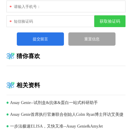
*
获取验证码
*
猜你喜欢
相关资料
Assay Genie--试剂盒&抗体&蛋白一站式科研助手
Assay Genie首席执行官兼联合创始人Colm Ryan博士拜访艾美捷
一步法极速ELISA，又快又准--Assay Genie&AmyJet
科技，深化合作共谋发展