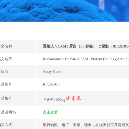
中文名称
重组人 VCAM1 蛋白（Fc 标签）（活性）(RPES1914
英文名字
Recombinant Human VCAM1 Protein (Fc Tag)(Active)
供应商
Assay Genie
产品货号
RPES1914
产品报价
￥询价/100ug
产品说明书
点击查看
购买方式
银行转账、电汇、支票、现金，在线支付宝及网银支付，或