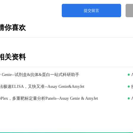
猜你喜欢
相关资料
ay Genie--试剂盒&抗体&蛋白一站式科研助手
极速ELISA，又快又准--Assay Genie&AmyJet
iePlex，多重靶标定量分析Panels--Assay Genie & AmyJet