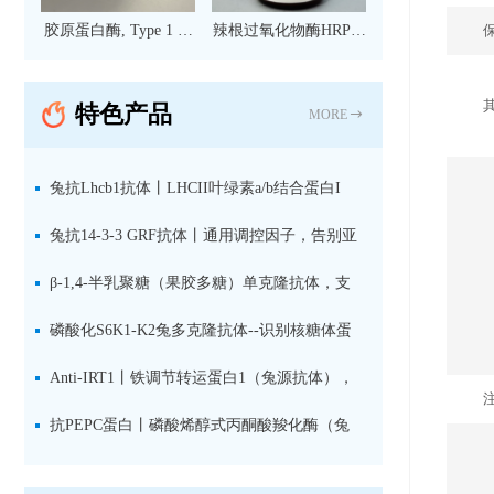
胶原蛋白酶, Type 1 现
辣根过氧化物酶HRP标
货
记亲和纯化山羊抗小鼠
IgG（H+L）二抗 现货
特色产品
MORE
兔抗Lhcb1抗体丨LHCII叶绿素a/b结合蛋白I
型：专检LHCII中含量丰富的捕光蛋白
兔抗14-3-3 GRF抗体丨通用调控因子，告别亚
型选择难题，全面捕获植物信号转导枢纽蛋白
β-1,4-半乳聚糖（果胶多糖）单克隆抗体，支
持植物细胞壁果胶多糖精细结构解析
磷酸化S6K1-K2兔多克隆抗体--识别核糖体蛋
白S6激酶同源蛋白1-2的激活状态
Anti-IRT1丨铁调节转运蛋白1（兔源抗体），
植物铁吸收与微量元素代谢研究的关键工具
抗PEPC蛋白丨磷酸烯醇式丙酮酸羧化酶（兔
源抗体）--支持IL定位与2D电泳，精准追踪碳