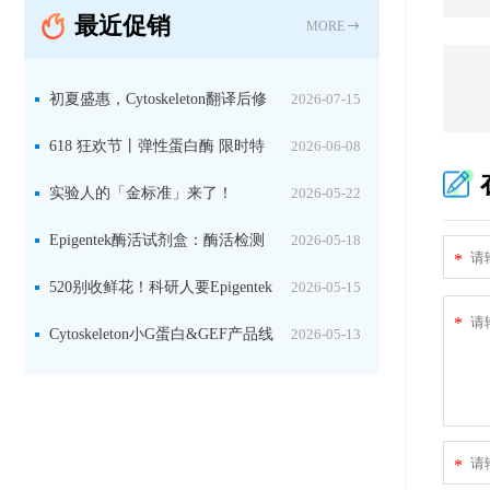
最近促销
固定关键酶
MORE
初夏盛惠，Cytoskeleton翻译后修
2026-07-15
饰（PTM）产品线放价啦！
618 狂欢节丨弹性蛋白酶 限时特
2026-06-08
惠
实验人的「金标准」来了！
2026-05-22
Jackson 二抗精选限时一口价，手慢无！
Epigentek酶活试剂盒：酶活检测
2026-05-18
*
+抑制剂筛选双赋能，下单即赠京东卡
520别收鲜花！科研人要Epigentek
2026-05-15
*
试剂盒+京东卡！
Cytoskeleton小G蛋白&GEF产品线
2026-05-13
大促啦~
*