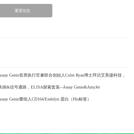
Assay Genie首席执行官兼联合创始人Colm Ryan博士拜访艾美捷科技，
疾病&信号通路，ELISA探索套装--Assay Genie&AmyJet
深化合作共谋发展
Assay Genie重组人CD164/Endolyn 蛋白（His标签）