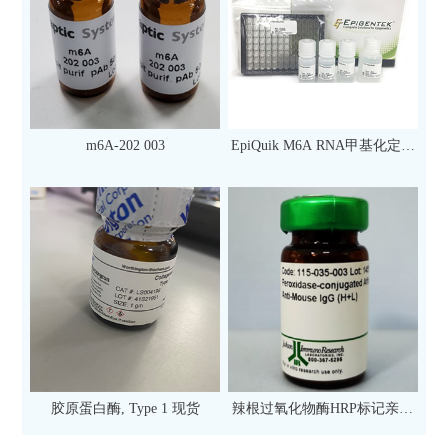
m6A-202 003
EpiQuik M6A RNA甲基化定量
检测试剂盒（比色法）（96
次）
胶原蛋白酶, Type 1 现货
辣根过氧化物酶HRP标记亲和
纯化山羊抗小鼠IgG（H+L）二