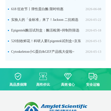
品线放价啦！
618 狂欢节丨弹性蛋白酶 限时特惠
2026-06-08
实验人的「金标准」来了！Jackson 二抗精选
2026-05-22
限时一口价，手慢无！
Epigentek酶活试剂盒：酶活检测+抑制剂筛选
2026-05-18
双赋能，下单即赠京东卡
520别收鲜花！科研人要Epigentek试剂盒+京东
2026-05-15
卡！
Cytoskeleton小G蛋白&GEF产品线大促啦~
2026-05-13
高品质保障
高性价比
高效省心
安全运输