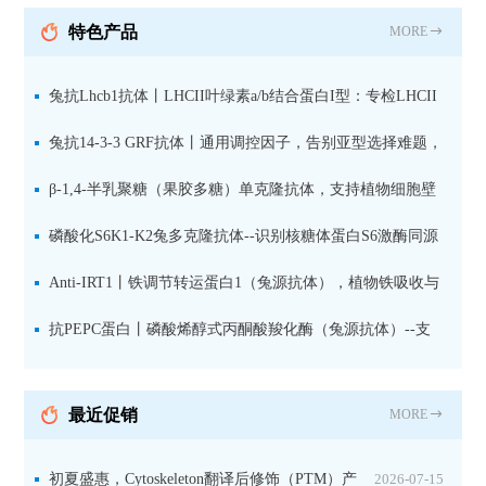
抗 现货
特色产品
MORE
兔抗Lhcb1抗体丨LHCII叶绿素a/b结合蛋白I型：专检LHCII
中含量丰富的捕光蛋白
兔抗14-3-3 GRF抗体丨通用调控因子，告别亚型选择难题，
全面捕获植物信号转导枢纽蛋白
β-1,4-半乳聚糖（果胶多糖）单克隆抗体，支持植物细胞壁
果胶多糖精细结构解析
磷酸化S6K1-K2兔多克隆抗体--识别核糖体蛋白S6激酶同源
蛋白1-2的激活状态
Anti-IRT1丨铁调节转运蛋白1（兔源抗体），植物铁吸收与
微量元素代谢研究的关键工具
抗PEPC蛋白丨磷酸烯醇式丙酮酸羧化酶（兔源抗体）--支
持IL定位与2D电泳，精准追踪碳固定关键酶
最近促销
MORE
初夏盛惠，Cytoskeleton翻译后修饰（PTM）产
2026-07-15