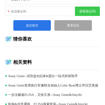
*
获取验证码
*
猜你喜欢
相关资料
Assay Genie--试剂盒&抗体&蛋白一站式科研助手
Assay Genie首席执行官兼联合创始人Colm Ryan博士拜访艾美捷
一步法极速ELISA，又快又准--Assay Genie&AmyJet
科技，深化合作共谋发展
疾病&信号通路，ELISA探索套装--Assay Genie&AmyJet