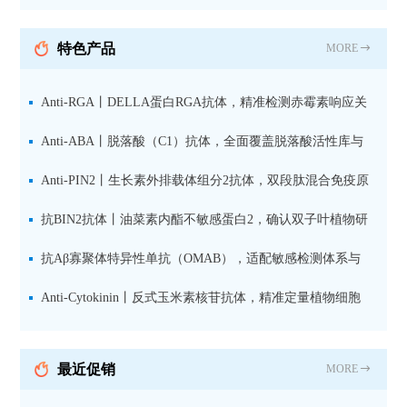
纯化山羊抗小鼠IgG（H+L）二
抗 现货
特色产品
MORE
Anti-RGA丨DELLA蛋白RGA抗体，精准检测赤霉素响应关
键抑制因子
Anti-ABA丨脱落酸（C1）抗体，全面覆盖脱落酸活性库与
储存库
Anti-PIN2丨生长素外排载体组分2抗体，双段肽混合免疫原
设计方案
抗BIN2抗体丨油菜素内酯不敏感蛋白2，确认双子叶植物研
究数据特异性
抗Aβ寡聚体特异性单抗（OMAB），适配敏感检测体系与
活细胞实验
Anti-Cytokinin丨反式玉米素核苷抗体，精准定量植物细胞
分裂素转运形式
最近促销
MORE