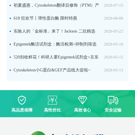
初夏盛惠，Cytoskeleton翻译后修饰（PTM）产
2026-07-15
品线放价啦！
618 狂欢节丨弹性蛋白酶 限时特惠
2026-06-08
实验人的「金标准」来了！Jackson 二抗精选
2026-05-22
限时一口价，手慢无！
Epigentek酶活试剂盒：酶活检测+抑制剂筛选
2026-05-18
双赋能，下单即赠京东卡
520别收鲜花！科研人要Epigentek试剂盒+京东
2026-05-15
卡！
Cytoskeleton小G蛋白&GEF产品线大促啦~
2026-05-13
高品质保障
高性价比
高效省心
安全运输