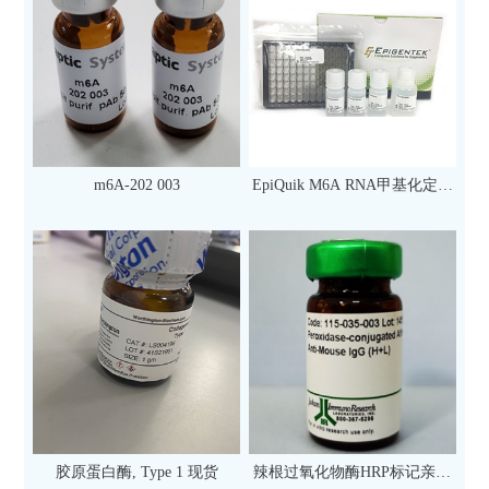
m6A-202 003
EpiQuik M6A RNA甲基化定量
检测试剂盒（比色法）（96
次）
胶原蛋白酶, Type 1 现货
辣根过氧化物酶HRP标记亲和