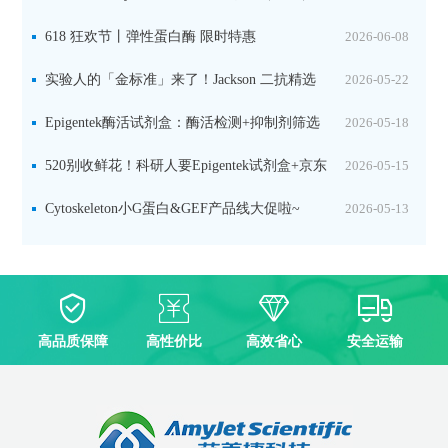
品线放价啦！
618 狂欢节丨弹性蛋白酶 限时特惠
2026-06-08
实验人的「金标准」来了！Jackson 二抗精选
2026-05-22
限时一口价，手慢无！
Epigentek酶活试剂盒：酶活检测+抑制剂筛选
2026-05-18
双赋能，下单即赠京东卡
520别收鲜花！科研人要Epigentek试剂盒+京东
2026-05-15
卡！
Cytoskeleton小G蛋白&GEF产品线大促啦~
2026-05-13
高品质保障
高性价比
高效省心
安全运输