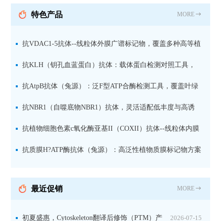
抗 现货
特色产品
MORE
抗VDAC1-5抗体--线粒体外膜广谱标记物，覆盖多种高等植
物及二维BN-PAGE应用
抗KLH（钥孔血蓝蛋白）抗体：载体蛋白检测对照工具，
适用于ELISA、WB与免疫定位
抗AtpB抗体（兔源）：泛F型ATP合酶检测工具，覆盖叶绿
体、线粒体与细菌
抗NBR1（自噬底物NBR1）抗体，灵活适配低丰度与高诱
导样本
抗植物细胞色素c氧化酶亚基II（COXII）抗体--线粒体内膜
专属标记物，适用于天然与变性电泳
抗质膜H?ATP酶抗体（兔源）：高泛性植物质膜标记物方案
最近促销
MORE
初夏盛惠，Cytoskeleton翻译后修饰（PTM）产
2026-07-15