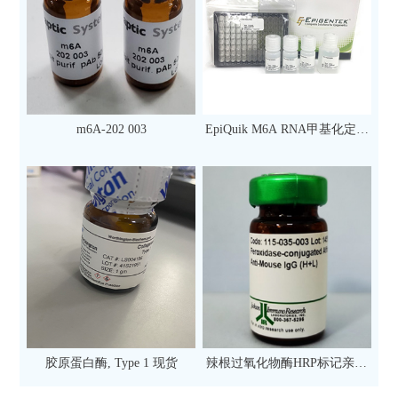
m6A-202 003
EpiQuik M6A RNA甲基化定量
检测试剂盒（比色法）（96
次）
胶原蛋白酶, Type 1 现货
辣根过氧化物酶HRP标记亲和
纯化山羊抗小鼠IgG（H+L）二