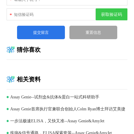
*
获取验证码
*
猜你喜欢
相关资料
Assay Genie--试剂盒&抗体&蛋白一站式科研助手
Assay Genie首席执行官兼联合创始人Colm Ryan博士拜访艾美捷
一步法极速ELISA，又快又准--Assay Genie&AmyJet
科技，深化合作共谋发展
疾病&信号通路，ELISA探索套装--Assay Genie&AmyJet