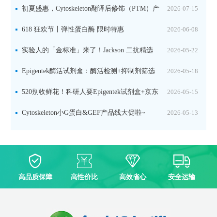
初夏盛惠，Cytoskeleton翻译后修饰（PTM）产
2026-07-15
品线放价啦！
618 狂欢节丨弹性蛋白酶 限时特惠
2026-06-08
实验人的「金标准」来了！Jackson 二抗精选
2026-05-22
限时一口价，手慢无！
Epigentek酶活试剂盒：酶活检测+抑制剂筛选
2026-05-18
双赋能，下单即赠京东卡
520别收鲜花！科研人要Epigentek试剂盒+京东
2026-05-15
卡！
Cytoskeleton小G蛋白&GEF产品线大促啦~
2026-05-13
高品质保障
高性价比
高效省心
安全运输