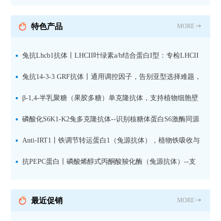
纯化山羊抗小鼠IgG（H+L）二
抗 现货
特色产品
MORE
兔抗Lhcb1抗体丨LHCII叶绿素a/b结合蛋白I型：专检LHCII
中含量丰富的捕光蛋白
兔抗14-3-3 GRF抗体丨通用调控因子，告别亚型选择难题，
全面捕获植物信号转导枢纽蛋白
β-1,4-半乳聚糖（果胶多糖）单克隆抗体，支持植物细胞壁
果胶多糖精细结构解析
磷酸化S6K1-K2兔多克隆抗体--识别核糖体蛋白S6激酶同源
蛋白1-2的激活状态
Anti-IRT1丨铁调节转运蛋白1（兔源抗体），植物铁吸收与
微量元素代谢研究的关键工具
抗PEPC蛋白丨磷酸烯醇式丙酮酸羧化酶（兔源抗体）--支
持IL定位与2D电泳，精准追踪碳固定关键酶
最近促销
MORE