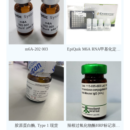
m6A-202 003
EpiQuik M6A RNA甲基化定量
检测试剂盒（比色法）（96
次）
胶原蛋白酶, Type 1 现货
辣根过氧化物酶HRP标记亲和