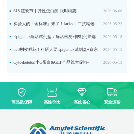
品线放价啦！
618 狂欢节丨弹性蛋白酶 限时特惠
2026-06-08
实验人的「金标准」来了！Jackson 二抗精选
2026-05-22
限时一口价，手慢无！
Epigentek酶活试剂盒：酶活检测+抑制剂筛选
2026-05-18
双赋能，下单即赠京东卡
520别收鲜花！科研人要Epigentek试剂盒+京东
2026-05-15
卡！
Cytoskeleton小G蛋白&GEF产品线大促啦~
2026-05-13
高品质保障
高性价比
高效省心
安全运输