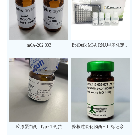
m6A-202 003
EpiQuik M6A RNA甲基化定量
检测试剂盒（比色法）（96
次）
胶原蛋白酶, Type 1 现货
辣根过氧化物酶HRP标记亲和
纯化山羊抗小鼠IgG（H+L）二