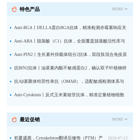
抗 现货
特色产品
MORE
Anti-RGA丨DELLA蛋白RGA抗体，精准检测赤霉素响应关
键抑制因子
Anti-ABA丨脱落酸（C1）抗体，全面覆盖脱落酸活性库与
储存库
Anti-PIN2丨生长素外排载体组分2抗体，双段肽混合免疫原
设计方案
抗BIN2抗体丨油菜素内酯不敏感蛋白2，确认双子叶植物研
究数据特异性
抗Aβ寡聚体特异性单抗（OMAB），适配敏感检测体系与
活细胞实验
Anti-Cytokinin丨反式玉米素核苷抗体，精准定量植物细胞
分裂素转运形式
最近促销
MORE
初夏盛惠，Cytoskeleton翻译后修饰（PTM）产
2026-07-15