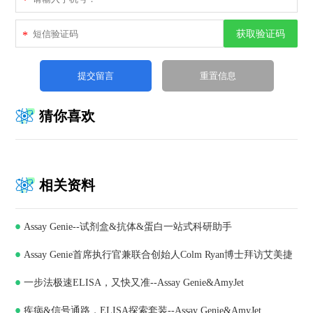
*
获取验证码
*
猜你喜欢
相关资料
Assay Genie--试剂盒&抗体&蛋白一站式科研助手
Assay Genie首席执行官兼联合创始人Colm Ryan博士拜访艾美捷
一步法极速ELISA，又快又准--Assay Genie&AmyJet
科技，深化合作共谋发展
疾病&信号通路，ELISA探索套装--Assay Genie&AmyJet