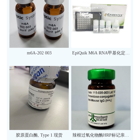
m6A-202 003
EpiQuik M6A RNA甲基化定量
检测试剂盒（比色法）（96
次）
胶原蛋白酶, Type 1 现货
辣根过氧化物酶HRP标记亲和