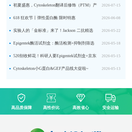
初夏盛惠，Cytoskeleton翻译后修饰（PTM）产
2026-07-15
品线放价啦！
618 狂欢节丨弹性蛋白酶 限时特惠
2026-06-08
实验人的「金标准」来了！Jackson 二抗精选
2026-05-22
限时一口价，手慢无！
Epigentek酶活试剂盒：酶活检测+抑制剂筛选
2026-05-18
双赋能，下单即赠京东卡
520别收鲜花！科研人要Epigentek试剂盒+京东
2026-05-15
卡！
Cytoskeleton小G蛋白&GEF产品线大促啦~
2026-05-13
高品质保障
高性价比
高效省心
安全运输