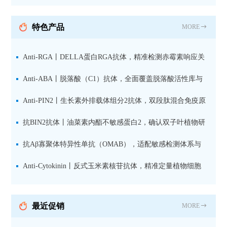
纯化山羊抗小鼠IgG（H+L）二
抗 现货
特色产品
MORE
Anti-RGA丨DELLA蛋白RGA抗体，精准检测赤霉素响应关
键抑制因子
Anti-ABA丨脱落酸（C1）抗体，全面覆盖脱落酸活性库与
储存库
Anti-PIN2丨生长素外排载体组分2抗体，双段肽混合免疫原
设计方案
抗BIN2抗体丨油菜素内酯不敏感蛋白2，确认双子叶植物研
究数据特异性
抗Aβ寡聚体特异性单抗（OMAB），适配敏感检测体系与
活细胞实验
Anti-Cytokinin丨反式玉米素核苷抗体，精准定量植物细胞
分裂素转运形式
最近促销
MORE