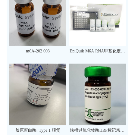
m6A-202 003
EpiQuik M6A RNA甲基化定量
检测试剂盒（比色法）（96
次）
胶原蛋白酶, Type 1 现货
辣根过氧化物酶HRP标记亲和