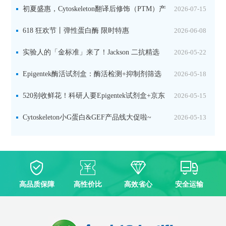
初夏盛惠，Cytoskeleton翻译后修饰（PTM）产
2026-07-15
品线放价啦！
618 狂欢节丨弹性蛋白酶 限时特惠
2026-06-08
实验人的「金标准」来了！Jackson 二抗精选
2026-05-22
限时一口价，手慢无！
Epigentek酶活试剂盒：酶活检测+抑制剂筛选
2026-05-18
双赋能，下单即赠京东卡
520别收鲜花！科研人要Epigentek试剂盒+京东
2026-05-15
卡！
Cytoskeleton小G蛋白&GEF产品线大促啦~
2026-05-13
高品质保障
高性价比
高效省心
安全运输