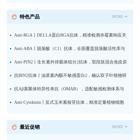
纯化山羊抗小鼠IgG（H+L）二
抗 现货
特色产品
MORE
Anti-RGA丨DELLA蛋白RGA抗体，精准检测赤霉素响应关
键抑制因子
Anti-ABA丨脱落酸（C1）抗体，全面覆盖脱落酸活性库与
储存库
Anti-PIN2丨生长素外排载体组分2抗体，双段肽混合免疫原
设计方案
抗BIN2抗体丨油菜素内酯不敏感蛋白2，确认双子叶植物研
究数据特异性
抗Aβ寡聚体特异性单抗（OMAB），适配敏感检测体系与
活细胞实验
Anti-Cytokinin丨反式玉米素核苷抗体，精准定量植物细胞
分裂素转运形式
最近促销
MORE