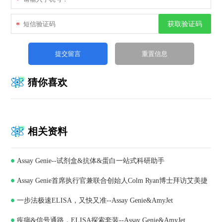
*
获取验证码
*
猜你喜欢
相关资料
Assay Genie--试剂盒&抗体&蛋白一站式科研助手
Assay Genie首席执行官兼联合创始人Colm Ryan博士拜访艾美捷
一步法极速ELISA，又快又准--Assay Genie&AmyJet
科技，深化合作共谋发展
疾病&信号通路，ELISA探索套装--Assay Genie&AmyJet