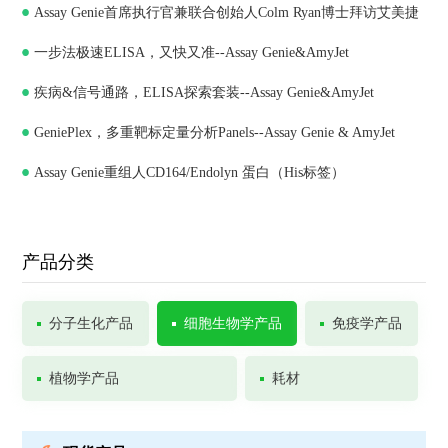
Assay Genie首席执行官兼联合创始人Colm Ryan博士拜访艾美捷
一步法极速ELISA，又快又准--Assay Genie&AmyJet
科技，深化合作共谋发展
疾病&信号通路，ELISA探索套装--Assay Genie&AmyJet
GeniePlex，多重靶标定量分析Panels--Assay Genie & AmyJet
Assay Genie重组人CD164/Endolyn 蛋白（His标签）
产品分类
分子生化产品
细胞生物学产品
免疫学产品
植物学产品
耗材