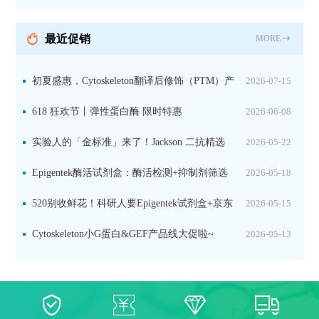
持IL定位与2D电泳，精准追踪碳固定关键酶
最近促销
MORE
初夏盛惠，Cytoskeleton翻译后修饰（PTM）产
2026-07-15
品线放价啦！
618 狂欢节丨弹性蛋白酶 限时特惠
2026-06-08
实验人的「金标准」来了！Jackson 二抗精选
2026-05-22
限时一口价，手慢无！
Epigentek酶活试剂盒：酶活检测+抑制剂筛选
2026-05-18
双赋能，下单即赠京东卡
520别收鲜花！科研人要Epigentek试剂盒+京东
2026-05-15
卡！
Cytoskeleton小G蛋白&GEF产品线大促啦~
2026-05-13