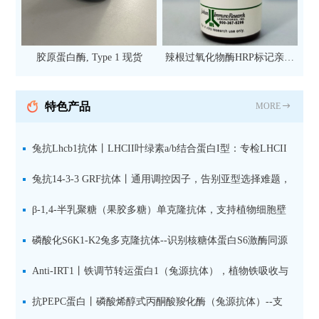
胶原蛋白酶, Type 1 现货
辣根过氧化物酶HRP标记亲和
纯化山羊抗小鼠IgG（H+L）二
抗 现货
特色产品
MORE
兔抗Lhcb1抗体丨LHCII叶绿素a/b结合蛋白I型：专检LHCII
中含量丰富的捕光蛋白
兔抗14-3-3 GRF抗体丨通用调控因子，告别亚型选择难题，
全面捕获植物信号转导枢纽蛋白
β-1,4-半乳聚糖（果胶多糖）单克隆抗体，支持植物细胞壁
果胶多糖精细结构解析
磷酸化S6K1-K2兔多克隆抗体--识别核糖体蛋白S6激酶同源
蛋白1-2的激活状态
Anti-IRT1丨铁调节转运蛋白1（兔源抗体），植物铁吸收与
微量元素代谢研究的关键工具
抗PEPC蛋白丨磷酸烯醇式丙酮酸羧化酶（兔源抗体）--支