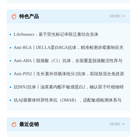
纯化山羊抗小鼠IgG（H+L）二
抗 现货
特色产品
MORE
LifeSensors：基于荧光标记串联泛素结合实体
（TUBE1(Alexa647)及试剂盒在高通量药物筛选和TR-FRET
Anti-RGA丨DELLA蛋白RGA抗体，精准检测赤霉素响应关
技术中的应用
键抑制因子
Anti-ABA丨脱落酸（C1）抗体，全面覆盖脱落酸活性库与
储存库
Anti-PIN2丨生长素外排载体组分2抗体，双段肽混合免疫原
设计方案
抗BIN2抗体丨油菜素内酯不敏感蛋白2，确认双子叶植物研
究数据特异性
抗Aβ寡聚体特异性单抗（OMAB），适配敏感检测体系与
活细胞实验
最近促销
MORE