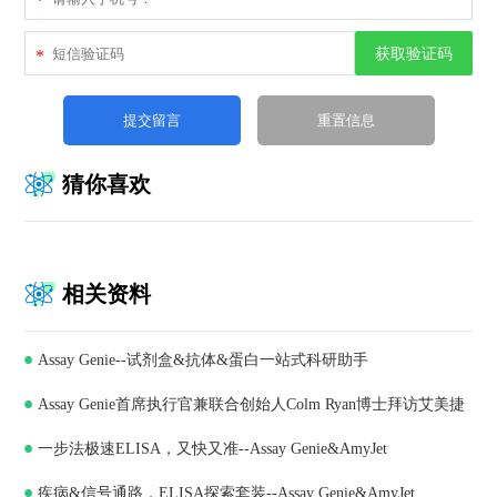
*
获取验证码
*
猜你喜欢
相关资料
Assay Genie--试剂盒&抗体&蛋白一站式科研助手
Assay Genie首席执行官兼联合创始人Colm Ryan博士拜访艾美捷
一步法极速ELISA，又快又准--Assay Genie&AmyJet
科技，深化合作共谋发展
疾病&信号通路，ELISA探索套装--Assay Genie&AmyJet