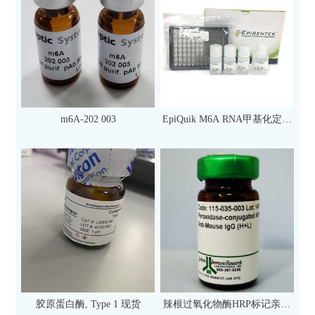
m6A-202 003
EpiQuik M6A RNA甲基化定量
检测试剂盒（比色法）（96
次）
胶原蛋白酶, Type 1 现货
辣根过氧化物酶HRP标记亲和