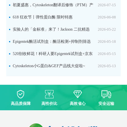
初夏盛惠，Cytoskeleton翻译后修饰（PTM）产
2026-07-15
品线放价啦！
618 狂欢节丨弹性蛋白酶 限时特惠
2026-06-08
实验人的「金标准」来了！Jackson 二抗精选
2026-05-22
限时一口价，手慢无！
Epigentek酶活试剂盒：酶活检测+抑制剂筛选
2026-05-18
双赋能，下单即赠京东卡
520别收鲜花！科研人要Epigentek试剂盒+京东
2026-05-15
卡！
Cytoskeleton小G蛋白&GEF产品线大促啦~
2026-05-13
高品质保障
高性价比
高效省心
安全运输