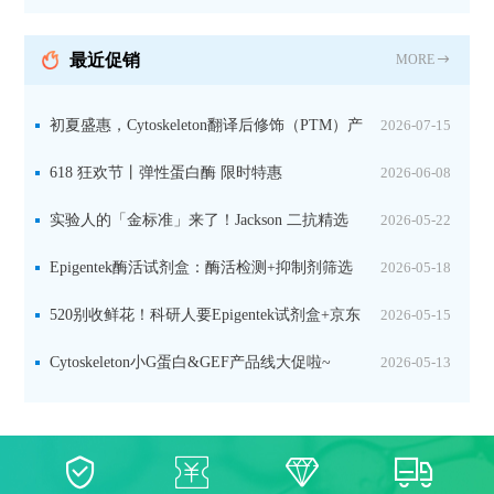
分裂素转运形式
最近促销
MORE
初夏盛惠，Cytoskeleton翻译后修饰（PTM）产
2026-07-15
品线放价啦！
618 狂欢节丨弹性蛋白酶 限时特惠
2026-06-08
实验人的「金标准」来了！Jackson 二抗精选
2026-05-22
限时一口价，手慢无！
Epigentek酶活试剂盒：酶活检测+抑制剂筛选
2026-05-18
双赋能，下单即赠京东卡
520别收鲜花！科研人要Epigentek试剂盒+京东
2026-05-15
卡！
Cytoskeleton小G蛋白&GEF产品线大促啦~
2026-05-13