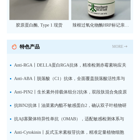
胶原蛋白酶, Type 1 现货
辣根过氧化物酶HRP标记亲和
纯化山羊抗小鼠IgG（H+L）二
抗 现货
特色产品
MORE
Anti-RGA丨DELLA蛋白RGA抗体，精准检测赤霉素响应关
键抑制因子
Anti-ABA丨脱落酸（C1）抗体，全面覆盖脱落酸活性库与
储存库
Anti-PIN2丨生长素外排载体组分2抗体，双段肽混合免疫原
设计方案
抗BIN2抗体丨油菜素内酯不敏感蛋白2，确认双子叶植物研
究数据特异性
抗Aβ寡聚体特异性单抗（OMAB），适配敏感检测体系与
活细胞实验
Anti-Cytokinin丨反式玉米素核苷抗体，精准定量植物细胞