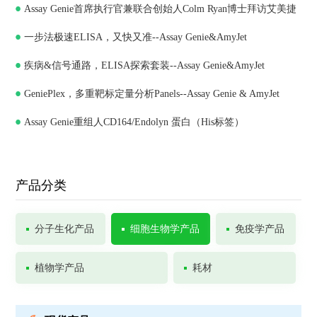
Assay Genie首席执行官兼联合创始人Colm Ryan博士拜访艾美捷
一步法极速ELISA，又快又准--Assay Genie&AmyJet
科技，深化合作共谋发展
疾病&信号通路，ELISA探索套装--Assay Genie&AmyJet
GeniePlex，多重靶标定量分析Panels--Assay Genie & AmyJet
Assay Genie重组人CD164/Endolyn 蛋白（His标签）
产品分类
分子生化产品
细胞生物学产品
免疫学产品
植物学产品
耗材