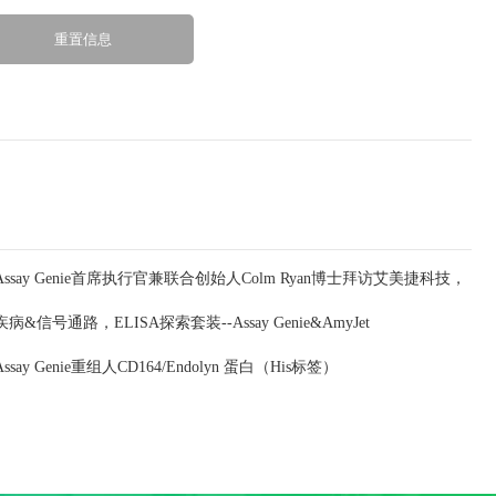
Assay Genie首席执行官兼联合创始人Colm Ryan博士拜访艾美捷科技，
疾病&信号通路，ELISA探索套装--Assay Genie&AmyJet
深化合作共谋发展
Assay Genie重组人CD164/Endolyn 蛋白（His标签）