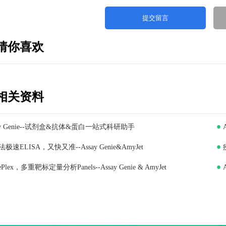
猜你喜欢
相关资料
ay Genie--试剂盒&抗体&蛋白一站式科研助手
极速ELISA，又快又准--Assay Genie&AmyJet
iePlex，多重靶标定量分析Panels--Assay Genie & AmyJet