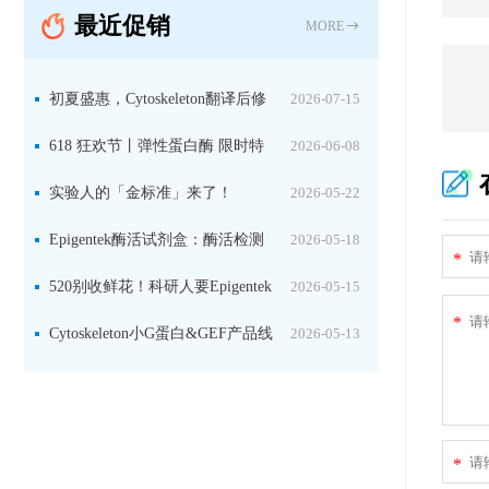
最近促销
固定关键酶
MORE
初夏盛惠，Cytoskeleton翻译后修
2026-07-15
饰（PTM）产品线放价啦！
618 狂欢节丨弹性蛋白酶 限时特
2026-06-08
惠
实验人的「金标准」来了！
2026-05-22
Jackson 二抗精选限时一口价，手慢无！
Epigentek酶活试剂盒：酶活检测
2026-05-18
*
+抑制剂筛选双赋能，下单即赠京东卡
520别收鲜花！科研人要Epigentek
2026-05-15
*
试剂盒+京东卡！
Cytoskeleton小G蛋白&GEF产品线
2026-05-13
大促啦~
*