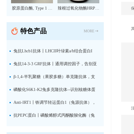
胶原蛋白酶, Type 1 现
辣根过氧化物酶HRP标
货
记亲和纯化山羊抗小鼠
IgG（H+L）二抗 现货
特色产品
MORE
兔抗Lhcb1抗体丨LHCII叶绿素a/b结合蛋白I
型：专检LHCII中含量丰富的捕光蛋白
兔抗14-3-3 GRF抗体丨通用调控因子，告别亚
型选择难题，全面捕获植物信号转导枢纽蛋白
β-1,4-半乳聚糖（果胶多糖）单克隆抗体，支
持植物细胞壁果胶多糖精细结构解析
磷酸化S6K1-K2兔多克隆抗体--识别核糖体蛋
白S6激酶同源蛋白1-2的激活状态
Anti-IRT1丨铁调节转运蛋白1（兔源抗体），
植物铁吸收与微量元素代谢研究的关键工具
抗PEPC蛋白丨磷酸烯醇式丙酮酸羧化酶（兔
源抗体）--支持IL定位与2D电泳，精准追踪碳